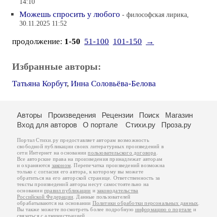
14:10
Можешь спросить у любого
- философская лирика,
30.11.2025 11:52
продолжение:
1-50
51-100
101-150
→
Избранные авторы:
Татьяна Корбут
,
Инна Соловьёва-Белова
Авторы
Произведения
Рецензии
Поиск
Магазин
Вход для авторов
О портале
Стихи.ру
Проза.ру
Портал Стихи.ру предоставляет авторам возможность
свободной публикации своих литературных произведений в
сети Интернет на основании
пользовательского договора
.
Все авторские права на произведения принадлежат авторам
и охраняются
законом
. Перепечатка произведений возможна
только с согласия его автора, к которому вы можете
обратиться на его авторской странице. Ответственность за
тексты произведений авторы несут самостоятельно на
основании
правил публикации
и
законодательства
Российской Федерации
. Данные пользователей
обрабатываются на основании
Политики обработки персональных данных
.
Вы также можете посмотреть более подробную
информацию о портале
и
связаться с администрацией
.