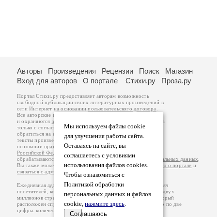
Авторы
Произведения
Рецензии
Поиск
Магазин
Вход для авторов
О портале
Стихи.ру
Проза.ру
Портал Стихи.ру предоставляет авторам возможность
свободной публикации своих литературных произведений в
сети Интернет на основании
пользовательского договора
.
Все авторские права на произведения принадлежат авторам
и охраняются
законом
. Перепечатка произведений возможна
Мы используем файлы cookie
только с согласия его автора, к которому вы можете
обратиться на его авторской странице. Ответственность за
для улучшения работы сайта.
тексты произведений авторы несут самостоятельно на
Оставаясь на сайте, вы
основании
правил публикации
и
законодательства
Российской Федерации
. Данные пользователей
соглашаетесь с условиями
обрабатываются на основании
Политики обработки персональных данных
.
использования файлов cookies.
Вы также можете посмотреть более подробную
информацию о портале
и
связаться с администрацией
.
Чтобы ознакомиться с
Политикой обработки
Ежедневная аудитория портала Стихи.ру – порядка 200 тысяч
посетителей, которые в общей сумме просматривают более двух
персональных данных и файлов
миллионов страниц по данным счетчика посещаемости, который
cookie,
нажмите здесь
.
расположен справа от этого текста. В каждой графе указано по две
цифры: количество просмотров и количество посетителей.
Соглашаюсь