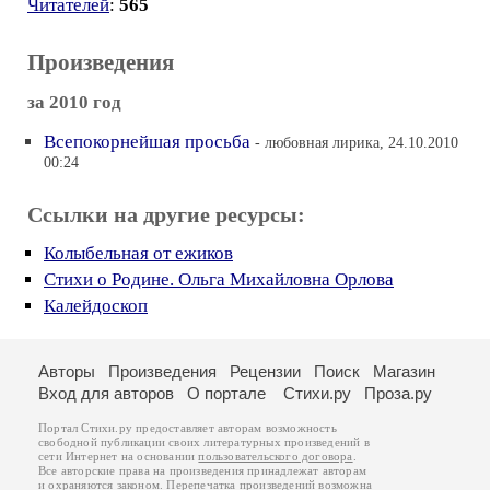
Читателей
:
565
Произведения
за 2010 год
Всепокорнейшая просьба
- любовная лирика, 24.10.2010
00:24
Ссылки на другие ресурсы:
Колыбельная от ежиков
Стихи о Родине. Ольга Михайловна Орлова
Калейдоскоп
Авторы
Произведения
Рецензии
Поиск
Магазин
Вход для авторов
О портале
Стихи.ру
Проза.ру
Портал Стихи.ру предоставляет авторам возможность
свободной публикации своих литературных произведений в
сети Интернет на основании
пользовательского договора
.
Все авторские права на произведения принадлежат авторам
и охраняются
законом
. Перепечатка произведений возможна