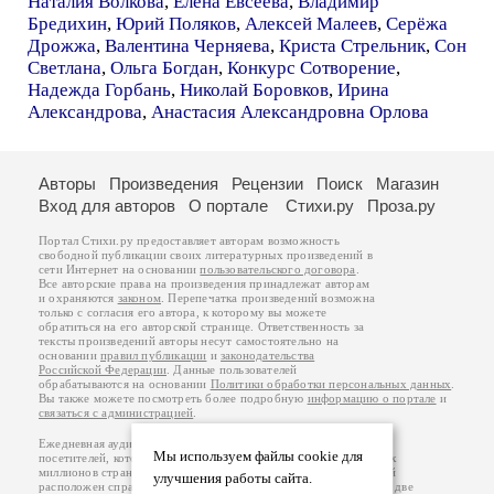
Наталия Волкова
,
Елена Евсеева
,
Владимир
Бредихин
,
Юрий Поляков
,
Алексей Малеев
,
Серёжа
Дрожжа
,
Валентина Черняева
,
Криста Стрельник
,
Сон
Светлана
,
Ольга Богдан
,
Конкурс Сотворение
,
Надежда Горбань
,
Николай Боровков
,
Ирина
Александрова
,
Анастасия Александровна Орлова
Авторы
Произведения
Рецензии
Поиск
Магазин
Вход для авторов
О портале
Стихи.ру
Проза.ру
Портал Стихи.ру предоставляет авторам возможность
свободной публикации своих литературных произведений в
сети Интернет на основании
пользовательского договора
.
Все авторские права на произведения принадлежат авторам
и охраняются
законом
. Перепечатка произведений возможна
только с согласия его автора, к которому вы можете
обратиться на его авторской странице. Ответственность за
тексты произведений авторы несут самостоятельно на
основании
правил публикации
и
законодательства
Российской Федерации
. Данные пользователей
обрабатываются на основании
Политики обработки персональных данных
.
Вы также можете посмотреть более подробную
информацию о портале
и
связаться с администрацией
.
Ежедневная аудитория портала Стихи.ру – порядка 200 тысяч
Мы используем файлы cookie для
посетителей, которые в общей сумме просматривают более двух
миллионов страниц по данным счетчика посещаемости, который
улучшения работы сайта.
расположен справа от этого текста. В каждой графе указано по две