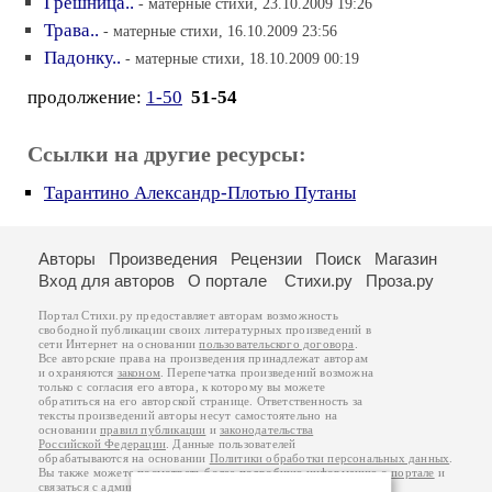
Грешница..
- матерные стихи, 23.10.2009 19:26
Трава..
- матерные стихи, 16.10.2009 23:56
Падонку..
- матерные стихи, 18.10.2009 00:19
продолжение:
1-50
51-54
Ссылки на другие ресурсы:
Тарантино Александр-Плотью Путаны
Авторы
Произведения
Рецензии
Поиск
Магазин
Вход для авторов
О портале
Стихи.ру
Проза.ру
Портал Стихи.ру предоставляет авторам возможность
свободной публикации своих литературных произведений в
сети Интернет на основании
пользовательского договора
.
Все авторские права на произведения принадлежат авторам
и охраняются
законом
. Перепечатка произведений возможна
только с согласия его автора, к которому вы можете
обратиться на его авторской странице. Ответственность за
тексты произведений авторы несут самостоятельно на
основании
правил публикации
и
законодательства
Российской Федерации
. Данные пользователей
обрабатываются на основании
Политики обработки персональных данных
.
Вы также можете посмотреть более подробную
информацию о портале
и
связаться с администрацией
.