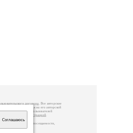
ользовательского договора
. Все авторские
у вы можете обратиться на его авторской
й Федерации
. Данные пользователей
е
и
связаться с администрацией
.
Соглашаюсь
ц по данным счетчика посещаемости,