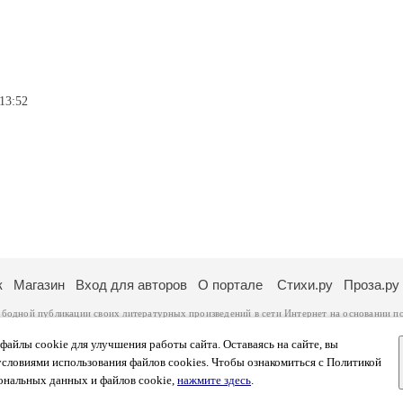
13:52
к
Магазин
Вход для авторов
О портале
Стихи.ру
Проза.ру
ободной публикации своих литературных произведений в сети Интернет на основании
п
ся
законом
. Перепечатка произведений возможна только с согласия его автора, к котором
ры несут самостоятельно на основании
правил публикации
и
законодательства Российско
айлы cookie для улучшения работы сайта. Оставаясь на сайте, вы
ональных данных
. Вы также можете посмотреть более подробную
информацию о портал
условиями использования файлов cookies. Чтобы ознакомиться с Политикой
тысяч посетителей, которые в общей сумме просматривают более двух миллионов страни
ональных данных и файлов cookie,
нажмите здесь
.
афе указано по две цифры: количество просмотров и количество посетителей.