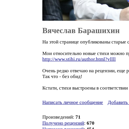
Вячеслав Барашихин
На этой странице опубликованы старые с
Мои относительно новые стихи можно пр
http://www.stihi.ru/author.html?vllll
Очень редко отвечаю на рецензии, еще 
Так что - без обид!
Кстати, стихи выстроены в соответстви
Написать личное сообщение
Добавить 
Произведений:
71
Получено рецензий
:
670