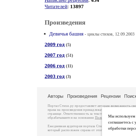
Написано рецензий
:
454
Читателей
:
13897
Произведения
Девичья башня
- циклы стихов, 12.09.2003 
2009 год
(5)
2007 год
(51)
2006 год
(11)
2003 год
(3)
Авторы
Произведения
Рецензии
Поис
Портал Стихи.ру предоставляет авторам возможность св
права на произведения принадлежат авторам и охраняют
странице. Ответственность за тексты произведений авто
Мы используем ф
обрабатываются на основании
Политики обработки перс
соглашаетесь с 
Ежедневная аудитория портала Стихи.ру – порядка 200 
обработки перс
который расположен справа от этого текста. В каждой гр