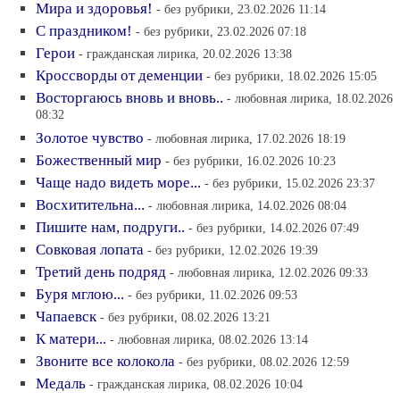
Мира и здоровья!
- без рубрики, 23.02.2026 11:14
С праздником!
- без рубрики, 23.02.2026 07:18
Герои
- гражданская лирика, 20.02.2026 13:38
Кроссворды от деменции
- без рубрики, 18.02.2026 15:05
Восторгаюсь вновь и вновь..
- любовная лирика, 18.02.2026
08:32
Золотое чувство
- любовная лирика, 17.02.2026 18:19
Божественный мир
- без рубрики, 16.02.2026 10:23
Чаще надо видеть море...
- без рубрики, 15.02.2026 23:37
Восхитительна...
- любовная лирика, 14.02.2026 08:04
Пишите нам, подруги..
- без рубрики, 14.02.2026 07:49
Совковая лопата
- без рубрики, 12.02.2026 19:39
Третий день подряд
- любовная лирика, 12.02.2026 09:33
Буря мглою...
- без рубрики, 11.02.2026 09:53
Чапаевск
- без рубрики, 08.02.2026 13:21
К матери...
- любовная лирика, 08.02.2026 13:14
Звоните все колокола
- без рубрики, 08.02.2026 12:59
Медаль
- гражданская лирика, 08.02.2026 10:04