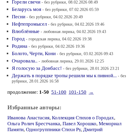
Горели свечи
- без рубрики, 08.02.2026 08:49
Беларусь моя
- без рубрики, 07.02.2026 05:59
Песни
- без рубрики, 04.02.2026 20:49
Нефтепромысел
- без рубрики, 04.02.2026 19:46
Влюблённые
- любовная лирика, 04.02.2026 19:43
Город
- городская лирика, 04.02.2026 19:38
Родина
- без рубрики, 04.02.2026 19:36
Болото, Черти, Кони
- без рубрики, 03.02.2026 09:43
Очаровала..
- любовная лирика, 29.01.2026 12:25
Я голосую за Донбасс!
- без рубрики, 28.01.2026 23:21
Держать в порядке тропы решили мы к пивной...
- без
рубрики, 28.01.2026 16:58
продолжение:
1-50
51-100
101-150
→
Избранные авторы:
Иванова Анастасия
,
Коллекция Стихов о Городах
,
Ольга Ролич Брестчанка
,
Павел Хорошко
,
Мемориал
Памяти
,
Одногруппники Стихи Ру
,
Дмитрий