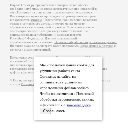
Портал Стихи.ру предоставляет авторам возможность
свободной публикации своих литературных произведений в
сети Интернет на основании
пользовательского договора
.
Все авторские права на произведения принадлежат авторам
и охраняются
законом
. Перепечатка произведений возможна
только с согласия его автора, к которому вы можете
обратиться на его авторской странице. Ответственность за
тексты произведений авторы несут самостоятельно на
основании
правил публикации
и
законодательства
Российской Федерации
. Данные пользователей
обрабатываются на основании
Политики обработки персональных данных
.
Вы также можете посмотреть более подробную
информацию о портале
и
связаться с администрацией
.
Ежедневная аудитория портала Стихи.ру – порядка 200 тысяч
посетителей, которые в общей сумме просматривают более двух
Мы используем файлы cookie для
миллионов страниц по данным счетчика посещаемости, который
расположен справа от этого текста. В каждой графе указано по две
улучшения работы сайта.
цифры: количество просмотров и количество посетителей.
Оставаясь на сайте, вы
© Все права принадлежат авторам, 2000-2026. Портал работает под
соглашаетесь с условиями
эгидой
Российского союза писателей
.
18+
использования файлов cookies.
Чтобы ознакомиться с Политикой
обработки персональных данных
и файлов cookie,
нажмите здесь
.
Соглашаюсь