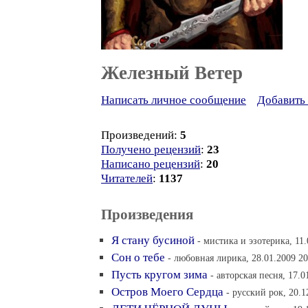
Железный Ветер
Написать личное сообщение
Добавить 
Произведений:
5
Получено рецензий
:
23
Написано рецензий
:
20
Читателей
:
1137
Произведения
Я стану бусиной
- мистика и эзотерика, 11.
Сон о тебе
- любовная лирика, 28.01.2009 20
Пусть кругом зима
- авторская песня, 17.0
Остров Моего Сердца
- русский рок, 20.1