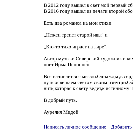
В 2012 году вышел в свет мой первый сбо
В 2016 году вышел из печати второй сбо
Есть два романса на мои стихи.
,,Нежен трепет старой ивы" и
,,Кто-то тихо играет на лире".
Автор музыки Сиверский художник и ко
поет Ирма Пеннонен.
Все начинается с мысли.Однажды ,в серд
путь освещаем светом своим изнутри.Об 
нить,которая к свету ведет,к истинному 
В добрый путь.
Аурелия Мидой.
Написать личное сообщение
Добавить 