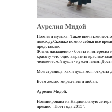
Аурелия Мидой
Поэзия и музыка...Такое впечатление,чт
повсюду.Сколько помню себя,я все время
представляю.
Жизнь насыщенно - богата и интересна н
красоту -это одно,выразить красиво-зам
человеческой души - нужен талант.Дости
Моя страница ,как и душа моя, открыта д
Всем желаю мира,тепла и любви.
Аурелия Мидой.
Номинирована на Национальную литер
премию ,,Поэт года.2015".