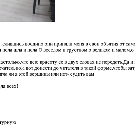
о ,слившись воедино,они приняли меня в свои объятия от с
 пела,шла и пела.О веселом и грустном,о великом и малом,о
астолько,что всю красоту ее в двух словах не передать.Да и
ечательно,а вот донести до читателя в такой форме,чтобы за
гла ли я этой вершины или нет- судить вам.
ля всех!
атурную