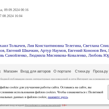
а, 09.09.2024 00:16
7.08.2024 16:04
хаил Толкачев
,
Лия Константиновна Телегина
,
Светлана Спи
лов
,
Евгений Швачкин
,
Артур Наумов
,
Евгений Кононов Век
,
вь Самойленко
,
Людмила Мясникова-Коваленко
,
Любовь Юр
к
Магазин
Вход для авторов
О портале
Стихи.ру
Проза.ру
ободной публикации своих литературных произведений в сети Интернет на основании
п
ся
законом
. Перепечатка произведений возможна только с согласия его автора, к котором
ры несут самостоятельно на основании
правил публикации
и
законодательства Российско
айлы cookie для улучшения работы сайта. Оставаясь на сайте, вы
ональных данных
. Вы также можете посмотреть более подробную
информацию о портал
условиями использования файлов cookies. Чтобы ознакомиться с Политикой
тысяч посетителей, которые в общей сумме просматривают более двух миллионов страни
ональных данных и файлов cookie,
нажмите здесь
.
афе указано по две цифры: количество просмотров и количество посетителей.
работает под эгидой
Российского союза писателей
.
18+