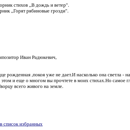
рник стихов ,,В дождь и ветер".
рник ,,Горят рябиновые грозди".
мпозитор Иван Радюкевич,
це рожденная ,покоя уже не дает.И насколько она светла - н
этом и еще о многом вы прочтете в моих стихах.Но самое г
Творцу всего живого на земле.
в список избранных