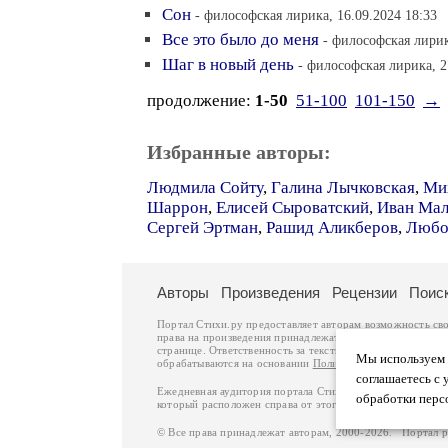
Сон
- философская лирика, 16.09.2024 18:33
Все это было до меня
- философская лирик
Шаг в новый день
- философская лирика, 2
продолжение:
1-50
51-100
101-150
→
Избранные авторы:
Людмила Сойту
,
Галина Лычковская
,
Ми
Шаррон
,
Елисей Сыроватский
,
Иван Ма
Сергей Эртман
,
Рашид Аликберов
,
Любо
Авторы
Произведения
Рецензии
Поис
Портал Стихи.ру предоставляет авторам возможность св
права на произведения принадлежат авторам и охраняют
странице. Ответственность за тексты произведений авто
Мы используем ф
обрабатываются на основании
Политики обработки перс
соглашаетесь с 
Ежедневная аудитория портала Стихи.ру – порядка 200 
обработки перс
который расположен справа от этого текста. В каждой гр
© Все права принадлежат авторам, 2000-2026. Портал 