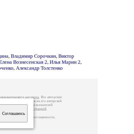
цина
,
Владимир Сорочкин
,
Виктор
Елена Вознесенская 2
,
Илья Марин 2
,
ченко
,
Александр Толстенко
ользовательского договора
. Все авторские
у вы можете обратиться на его авторской
й Федерации
. Данные пользователей
е
и
связаться с администрацией
.
Соглашаюсь
ц по данным счетчика посещаемости,