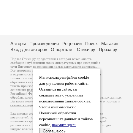
Авторы
Произведения
Рецензии
Поиск
Магазин
Вход для авторов
О портале
Стихи.ру
Проза.ру
Портал Стихи.ру предоставляет авторам возможность
свободной публикации своих литературных произведений в
сети Интернет на основании
пользовательского договора
.
Все авторские права на произведения принадлежат авторам
и охраняются
законом
. Перепечатка произведений возможна
Мы используем файлы cookie
только с согласия его автора, к которому вы можете
обратиться на его авторской странице. Ответственность за
для улучшения работы сайта.
тексты произведений авторы несут самостоятельно на
Оставаясь на сайте, вы
основании
правил публикации
и
законодательства
Российской Федерации
. Данные пользователей
соглашаетесь с условиями
обрабатываются на основании
Политики обработки персональных данных
.
использования файлов cookies.
Вы также можете посмотреть более подробную
информацию о портале
и
связаться с администрацией
.
Чтобы ознакомиться с
Политикой обработки
Ежедневная аудитория портала Стихи.ру – порядка 200 тысяч
посетителей, которые в общей сумме просматривают более двух
персональных данных и файлов
миллионов страниц по данным счетчика посещаемости, который
cookie,
нажмите здесь
.
расположен справа от этого текста. В каждой графе указано по две
цифры: количество просмотров и количество посетителей.
Соглашаюсь