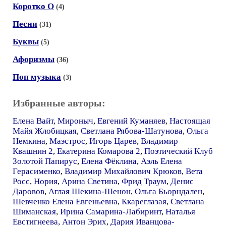
Коротко О
(4)
Песни
(31)
Буквы
(5)
Афоризмы
(36)
Поп музыка
(3)
Избранные авторы:
Елена Вайт
,
Мироныч
,
Евгений Куманяев
,
Настоящая
Майя Жлобицкая
,
Светлана Рябова-Шатунова
,
Ольга
Немкина
,
Маэстрос
,
Игорь Царев
,
Владимир
Квашнин 2
,
Екатерина Комарова 2
,
Поэтический Клуб
Золотой Папирус
,
Елена Фёклина
,
Аэль Елена
Герасименко
,
Владимир Михайлович Крюков
,
Вета
Росс
,
Нория
,
Арина Светина
,
Фрид Траум
,
Денис
Даровов
,
Аглая Шекина-Шенон
,
Ольга Бьорндален
,
Шевченко Елена Евгеньевна
,
Ккареглазая
,
Светлана
Шиманская
,
Ирина Самарина-Лабиринт
,
Наталья
Евстигнеева
,
Антон Эрих
,
Дария Иванцова-