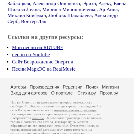
Заблоцкая
,
Александр Онищенко
,
Эризн
,
Алёку
,
Елена
Шилова Леана
,
Мириша Мирошниченко
,
Ар Анна
,
Михаил Койфман
,
Любовь Шалабаева
,
Александр
Серб
,
Вонтер Лак
Ссылки на другие ресурсы:
Мои песни на RUTUBE
песни на Youtube
Сайт Возрождение Энергии
Песни МаркЭС на RealMusic
Авторы
Произведения
Рецензии
Поиск
Магазин
Вход для авторов
О портале
Стихи.ру
Проза.ру
Портал Стихи.ру предоставляет авторам возможность
свободной публикации своих литературных произведений в
сети Интернет на основании
пользовательского договора
.
Все авторские права на произведения принадлежат авторам
и охраняются
законом
. Перепечатка произведений возможна
только с согласия его автора, к которому вы можете
обратиться на его авторской странице. Ответственность за
тексты произведений авторы несут самостоятельно на
основании
правил публикации
и
законодательства