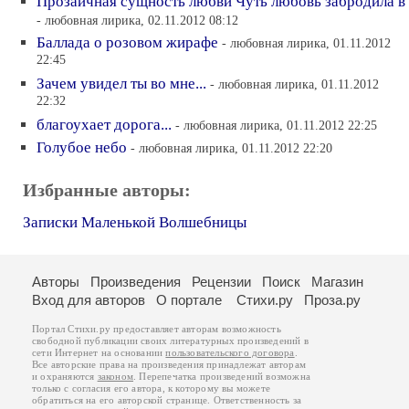
Прозаичная сущность любви Чуть любовь забродила в
- любовная лирика, 02.11.2012 08:12
Баллада о розовом жирафе
- любовная лирика, 01.11.2012
22:45
Зачем увидел ты во мне...
- любовная лирика, 01.11.2012
22:32
благоухает дорога...
- любовная лирика, 01.11.2012 22:25
Голубое небо
- любовная лирика, 01.11.2012 22:20
Избранные авторы:
Записки Маленькой Волшебницы
Авторы
Произведения
Рецензии
Поиск
Магазин
Вход для авторов
О портале
Стихи.ру
Проза.ру
Портал Стихи.ру предоставляет авторам возможность
свободной публикации своих литературных произведений в
сети Интернет на основании
пользовательского договора
.
Все авторские права на произведения принадлежат авторам
и охраняются
законом
. Перепечатка произведений возможна
только с согласия его автора, к которому вы можете
обратиться на его авторской странице. Ответственность за