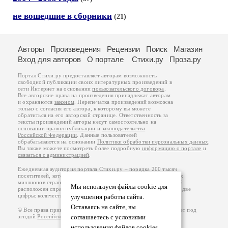
не вошедшие в сборники
(21)
Авторы
Произведения
Рецензии
Поиск
Магазин
Вход для авторов
О портале
Стихи.ру
Проза.ру
Портал Стихи.ру предоставляет авторам возможность
свободной публикации своих литературных произведений в
сети Интернет на основании
пользовательского договора
.
Все авторские права на произведения принадлежат авторам
и охраняются
законом
. Перепечатка произведений возможна
только с согласия его автора, к которому вы можете
обратиться на его авторской странице. Ответственность за
тексты произведений авторы несут самостоятельно на
основании
правил публикации
и
законодательства
Российской Федерации
. Данные пользователей
обрабатываются на основании
Политики обработки персональных данных
.
Вы также можете посмотреть более подробную
информацию о портале
и
связаться с администрацией
.
Ежедневная аудитория портала Стихи.ру – порядка 200 тысяч
посетителей, которые в общей сумме просматривают более двух
миллионов страниц по данным счетчика посещаемости, который
Мы используем файлы cookie для
расположен справа от этого текста. В каждой графе указано по две
цифры: количество просмотров и количество посетителей.
улучшения работы сайта.
Оставаясь на сайте, вы
© Все права принадлежат авторам, 2000-2026. Портал работает под
эгидой
Российского союза писателей
соглашаетесь с условиями
.
18+
использования файлов cookies.