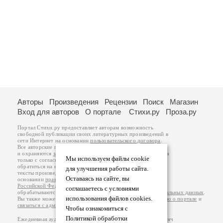
Авторы
Произведения
Рецензии
Поиск
Магазин
Вход для авторов
О портале
Стихи.ру
Проза.ру
Портал Стихи.ру предоставляет авторам возможность
свободной публикации своих литературных произведений в
сети Интернет на основании
пользовательского договора
.
Все авторские права на произведения принадлежат авторам
и охраняются
законом
. Перепечатка произведений возможна
Мы используем файлы cookie
только с согласия его автора, к которому вы можете
обратиться на его авторской странице. Ответственность за
для улучшения работы сайта.
тексты произведений авторы несут самостоятельно на
Оставаясь на сайте, вы
основании
правил публикации
и
законодательства
Российской Федерации
. Данные пользователей
соглашаетесь с условиями
обрабатываются на основании
Политики обработки персональных данных
.
использования файлов cookies.
Вы также можете посмотреть более подробную
информацию о портале
и
связаться с администрацией
.
Чтобы ознакомиться с
Политикой обработки
Ежедневная аудитория портала Стихи.ру – порядка 200 тысяч