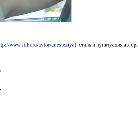
ttp://www.stihi.ru/avtor/anesteziya
), стиль и пунктуация авто
,
,