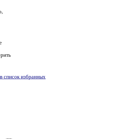
о,
е
ерить
в список избранных