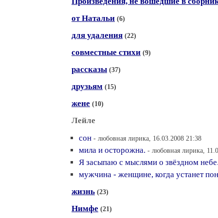
Произведения, не вошедшие в сборни
от Натальи
(6)
для удаления
(22)
совместные стихи
(9)
рассказы
(37)
друзьям
(15)
жене
(10)
Лейле
сон
- любовная лирика, 16.03.2008 21:38
мила и осторожна.
- любовная лирика, 11.
Я засыпаю с мыслями о звёздном небе
мужчина - женщине, когда устанет по
жизнь
(23)
Нимфе
(21)