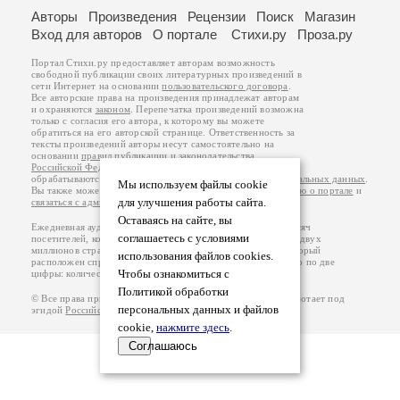
Авторы
Произведения
Рецензии
Поиск
Магазин
Вход для авторов
О портале
Стихи.ру
Проза.ру
Портал Стихи.ру предоставляет авторам возможность
свободной публикации своих литературных произведений в
сети Интернет на основании
пользовательского договора
.
Все авторские права на произведения принадлежат авторам
и охраняются
законом
. Перепечатка произведений возможна
только с согласия его автора, к которому вы можете
обратиться на его авторской странице. Ответственность за
тексты произведений авторы несут самостоятельно на
основании
правил публикации
и
законодательства
Российской Федерации
. Данные пользователей
обрабатываются на основании
Политики обработки персональных данных
.
Мы используем файлы cookie
Вы также можете посмотреть более подробную
информацию о портале
и
для улучшения работы сайта.
связаться с администрацией
.
Оставаясь на сайте, вы
Ежедневная аудитория портала Стихи.ру – порядка 200 тысяч
соглашаетесь с условиями
посетителей, которые в общей сумме просматривают более двух
миллионов страниц по данным счетчика посещаемости, который
использования файлов cookies.
расположен справа от этого текста. В каждой графе указано по две
Чтобы ознакомиться с
цифры: количество просмотров и количество посетителей.
Политикой обработки
© Все права принадлежат авторам, 2000-2026. Портал работает под
персональных данных и файлов
эгидой
Российского союза писателей
.
18+
cookie,
нажмите здесь
.
Соглашаюсь