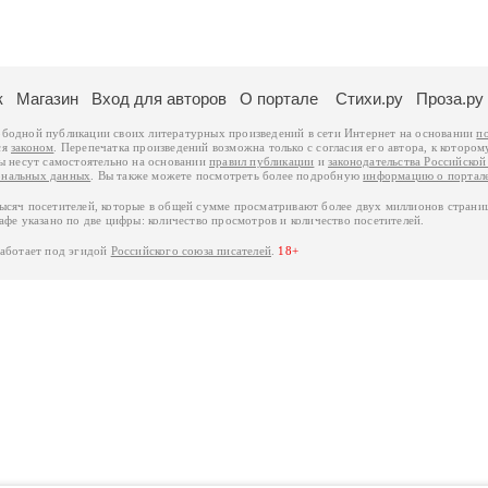
к
Магазин
Вход для авторов
О портале
Стихи.ру
Проза.ру
ободной публикации своих литературных произведений в сети Интернет на основании
п
ся
законом
. Перепечатка произведений возможна только с согласия его автора, к котором
ры несут самостоятельно на основании
правил публикации
и
законодательства Российско
ональных данных
. Вы также можете посмотреть более подробную
информацию о портал
тысяч посетителей, которые в общей сумме просматривают более двух миллионов страни
афе указано по две цифры: количество просмотров и количество посетителей.
работает под эгидой
Российского союза писателей
.
18+