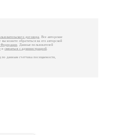
ользовательского договора
. Все авторские
у вы можете обратиться на его авторской
й Федерации
. Данные пользователей
е
и
связаться с администрацией
.
ц по данным счетчика посещаемости,