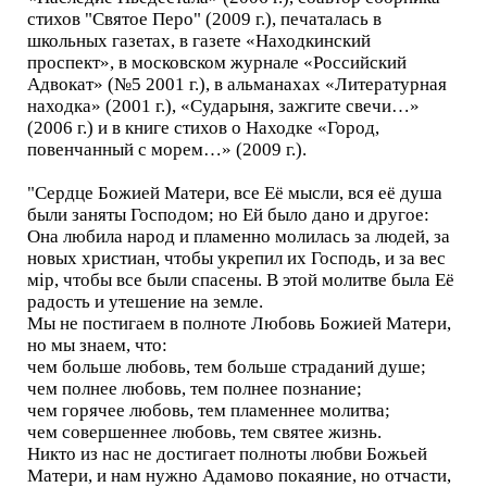
стихов "Святое Перо" (2009 г.), печаталась в
школьных газетах, в газете «Находкинский
проспект», в московском журнале «Российский
Адвокат» (№5 2001 г.), в альманахах «Литературная
находка» (2001 г.), «Сударыня, зажгите свечи…»
(2006 г.) и в книге стихов о Находке «Город,
повенчанный с морем…» (2009 г.).
"Сердце Божией Матери, все Её мысли, вся её душа
были заняты Господом; но Ей было дано и другое:
Она любила народ и пламенно молилась за людей, за
новых христиан, чтобы укрепил их Господь, и за вес
мiр, чтобы все были спасены. В этой молитве была Её
радость и утешение на земле.
Мы не постигаем в полноте Любовь Божией Матери,
но мы знаем, что:
чем больше любовь, тем больше страданий душе;
чем полнее любовь, тем полнее познание;
чем горячее любовь, тем пламеннее молитва;
чем совершеннее любовь, тем святее жизнь.
Никто из нас не достигает полноты любви Божьей
Матери, и нам нужно Адамово покаяние, но отчасти,