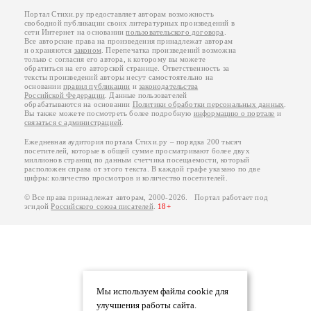
Портал Стихи.ру предоставляет авторам возможность
свободной публикации своих литературных произведений в
сети Интернет на основании
пользовательского договора
.
Все авторские права на произведения принадлежат авторам
и охраняются
законом
. Перепечатка произведений возможна
только с согласия его автора, к которому вы можете
обратиться на его авторской странице. Ответственность за
тексты произведений авторы несут самостоятельно на
основании
правил публикации
и
законодательства
Российской Федерации
. Данные пользователей
обрабатываются на основании
Политики обработки персональных данных
.
Вы также можете посмотреть более подробную
информацию о портале
и
связаться с администрацией
.
Ежедневная аудитория портала Стихи.ру – порядка 200 тысяч
посетителей, которые в общей сумме просматривают более двух
миллионов страниц по данным счетчика посещаемости, который
расположен справа от этого текста. В каждой графе указано по две
цифры: количество просмотров и количество посетителей.
© Все права принадлежат авторам, 2000-2026. Портал работает под
эгидой
Российского союза писателей
.
18+
Мы используем файлы cookie для
улучшения работы сайта.