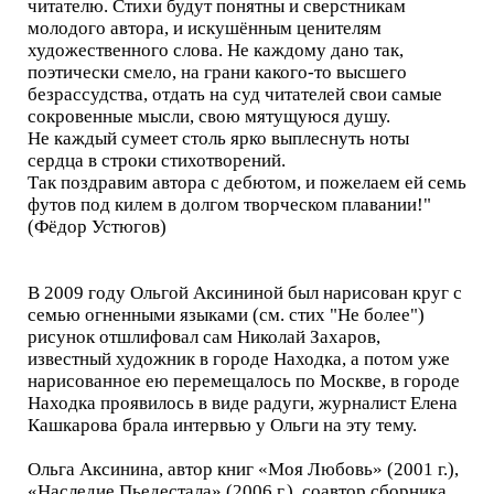
читателю. Стихи будут понятны и сверстникам
молодого автора, и искушённым ценителям
художественного слова. Не каждому дано так,
поэтически смело, на грани какого-то высшего
безрассудства, отдать на суд читателей свои самые
сокровенные мысли, свою мятущуюся душу.
Не каждый сумеет столь ярко выплеснуть ноты
сердца в строки стихотворений.
Так поздравим автора с дебютом, и пожелаем ей семь
футов под килем в долгом творческом плавании!"
(Фёдор Устюгов)
В 2009 году Ольгой Аксининой был нарисован круг с
семью огненными языками (см. стих "Не более")
рисунок отшлифовал сам Николай Захаров,
известный художник в городе Находка, а потом уже
нарисованное ею перемещалось по Москве, в городе
Находка проявилось в виде радуги, журналист Елена
Кашкарова брала интервью у Ольги на эту тему.
Ольга Аксинина, автор книг «Моя Любовь» (2001 г.),
«Наследие Пьедестала» (2006 г.), соавтор сборника