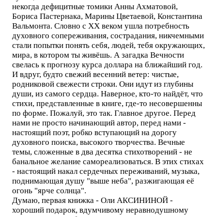
некогда дефицитные томики Анны Ахматовой,
Бориса Пастернака, Марины Цветаевой, Константина
Вальмонта. Словно с XX веком ушла потребность
духовного сопереживания, сострадания, никчемными
стали попытки понять себя, людей, тебя окружающих,
мира, в котором ты живёшь. А загадка Вечности
свелась к прогнозу курса доллара на ближайший год.
И вдруг, будто свежий весенний ветер: чистые,
родниковой свежести строки. Они идут из глубины
души, из самого сердца. Наверное, кто-то найдёт, что
стихи, представленные в книге, где-то несовершенны
по форме. Пожалуй, это так. Главное другое. Перед
нами не просто начинающий автор, перед нами -
настоящий поэт, робко вступающий на дорогу
духовного поиска, высокого творчества. Вечные
темы, сложенные в два десятка стихотворений - не
банальное желание самореализоваться. В этих стихах
- настоящий накал сердечных переживаний, музыка,
поднимающая душу "выше неба", разжигающая её
огонь "ярче солнца".
Думаю, первая книжка - Оли АКСИНИНОЙ -
хороший подарок, вдумчивому неравнодушному