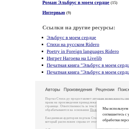
Роман Эльбрус в моем сердце
(15)
Интервью
(9)
Ссылки на другие ресурсы:
Эльбрус в моем сердце
Стихи на русском Ridero
Poetry in Foreign languages Ridero
Ингрет Нагоева на Livelib
Печатная книга "Эльбрус в моем серд
Печатная книга "Эльбрус в моем серд
Авторы
Произведения
Рецензии
Поис
Портал Стихи.ру предоставляет авторам возможность св
права на произведения принадлежат авторам и охраняют
странице. Ответственность за тексты произведений авто
Мы используем ф
обрабатываются на основании
Политики обработки перс
соглашаетесь с 
Ежедневная аудитория портала Стихи.ру – порядка 200 
обработки перс
который расположен справа от этого текста. В каждой гр