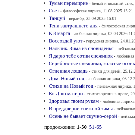
Туман перемирие
- белый и вольный стих, 
Свет
- философская лирика, 11.08.2025 13:21
Танцуй
- верлибр, 23.09.2025 16:01
Тени завтрашнего дня
- философская лири
К 8 марта
- любовная лирика, 02.03.2026 11:
Воссоздай уют
- городская лирика, 24.01.2
Нальчик. Зима из сновиденья
- пейзажна
Я дарю тебе сотни снежинок
- любовная 
Серебристые снежинки, золотые огон
Огненная лошадь
- стихи для детей, 25.12.
Дом. Новый год
- любовная лирика, 06.12.
Стихи на Новый год
- пейзажная лирика, 1
Ко Дню матери
- cтихотворения в прозе, 29
Здоровья твоим рукам
- любовная лирика,
В преддверии снежной зимы
- пейзажная
Осень не бывает скучно-серой
- пейзаж
продолжение:
1-50
51-65