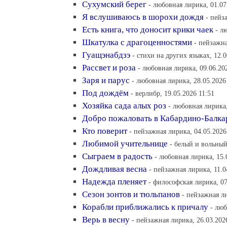
Сухумский берег
- любовная лирика, 01.07
Я вслушиваюсь в шорохи дождя
- пейз
Есть книга, что доносит крики чаек
- л
Шкатулка с драгоценностями
- пейзажна
Гуащэнабдзэ
- стихи на других языках, 12.0
Рассвет и роза
- любовная лирика, 09.06.20
Заря и парус
- любовная лирика, 28.05.2026
Под дождём
- верлибр, 19.05.2026 11:51
Хозяйка сада алых роз
- любовная лирика,
Добро пожаловать в Кабардино-Балк
Кто поверит
- пейзажная лирика, 04.05.2026
Любимой учительнице
- белый и вольный
Сыграем в радость
- любовная лирика, 15.
Дождливая весна
- пейзажная лирика, 11.0
Надежда пленяет
- философская лирика, 07
Сезон зонтов и тюльпанов
- пейзажная ли
Корабли приближались к причалу
- люб
Верь в весну
- пейзажная лирика, 26.03.202