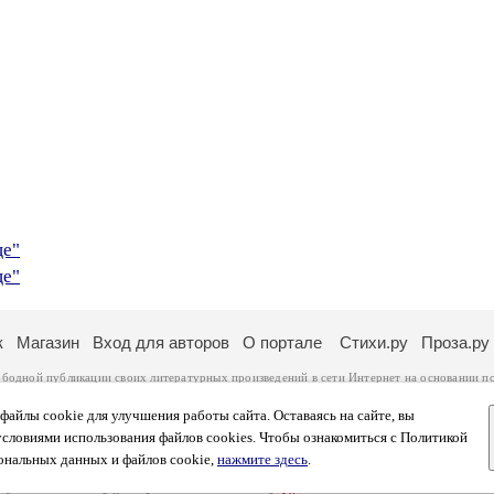
це"
це"
к
Магазин
Вход для авторов
О портале
Стихи.ру
Проза.ру
ободной публикации своих литературных произведений в сети Интернет на основании
п
ся
законом
. Перепечатка произведений возможна только с согласия его автора, к котором
ры несут самостоятельно на основании
правил публикации
и
законодательства Российско
айлы cookie для улучшения работы сайта. Оставаясь на сайте, вы
ональных данных
. Вы также можете посмотреть более подробную
информацию о портал
условиями использования файлов cookies. Чтобы ознакомиться с Политикой
тысяч посетителей, которые в общей сумме просматривают более двух миллионов страни
ональных данных и файлов cookie,
нажмите здесь
.
афе указано по две цифры: количество просмотров и количество посетителей.