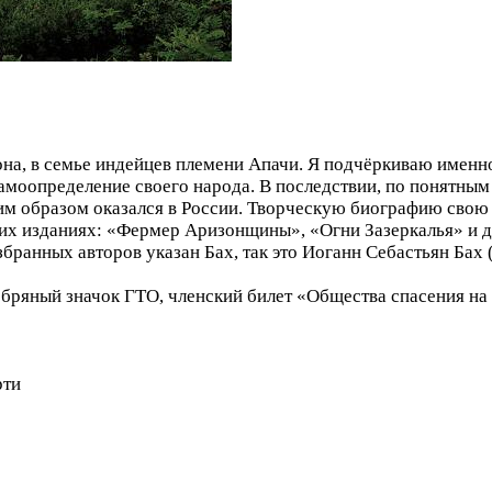
она, в семье индейцев племени Апачи. Я подчёркиваю именно
самоопределение своего народа. В последствии, по понятны
ким образом оказался в России. Творческую биографию свою 
х изданиях: «Фермер Аризонщины», «Огни Зазеркалья» и др
избранных авторов указан Бах, так это Иоганн Себастьян Бах 
ряный значок ГТО, членский билет «Общества спасения на 
рти