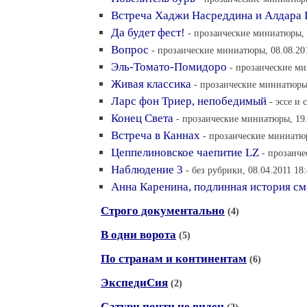
Встреча Хаджи Насреддина и Алдара 
Да будет фест!
- прозаические миниатюры, 
Вопрос
- прозаические миниатюры, 08.08.20
Эль-Томато-Помидоро
- прозаические ми
Живая классика
- прозаические миниатюры,
Ларс фон Триер, непобедимый
- эссе и 
Конец Света
- прозаические миниатюры, 19.
Встреча в Каннах
- прозаические миниатюр
Цеппелиновское чаепитие LZ
- прозаиче
Наблюдение 3
- без рубрики, 08.04.2011 18
Анна Каренина, подлинная история см
Строго документально
(4)
В одни ворота
(5)
По странам и континентам
(6)
ЭкспедиСия
(2)
Сатурн почти не виден