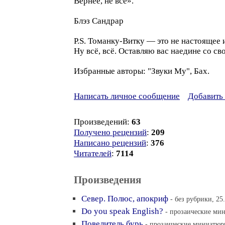
Вернее, не всё».
Блэз Сандрар
P.S. Томанку-Витку — это не настоящее и
Ну всё, всё. Оставляю вас наедине со с
Избранные авторы: "Звуки Му", Бах.
Написать личное сообщение
Добавить 
Произведений:
63
Получено рецензий
:
209
Написано рецензий
:
376
Читателей
:
7114
Произведения
Север. Полюс, апокриф
- без рубрики, 25
Do you speak English?
- прозаические мин
Повелитель бурь
- прозаические миниатюры