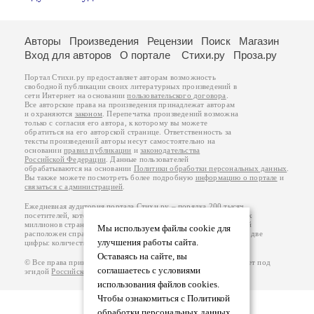
Авторы
Произведения
Рецензии
Поиск
Магазин
Вход для авторов
О портале
Стихи.ру
Проза.ру
Портал Стихи.ру предоставляет авторам возможность
свободной публикации своих литературных произведений в
сети Интернет на основании
пользовательского договора
.
Все авторские права на произведения принадлежат авторам
и охраняются
законом
. Перепечатка произведений возможна
только с согласия его автора, к которому вы можете
обратиться на его авторской странице. Ответственность за
тексты произведений авторы несут самостоятельно на
основании
правил публикации
и
законодательства
Российской Федерации
. Данные пользователей
обрабатываются на основании
Политики обработки персональных данных
.
Вы также можете посмотреть более подробную
информацию о портале
и
связаться с администрацией
.
Ежедневная аудитория портала Стихи.ру – порядка 200 тысяч
посетителей, которые в общей сумме просматривают более двух
миллионов страниц по данным счетчика посещаемости, который
Мы используем файлы cookie для
расположен справа от этого текста. В каждой графе указано по две
улучшения работы сайта.
цифры: количество просмотров и количество посетителей.
Оставаясь на сайте, вы
© Все права принадлежат авторам, 2000-2026. Портал работает под
соглашаетесь с условиями
эгидой
Российского союза писателей
.
18+
использования файлов cookies.
Чтобы ознакомиться с Политикой
обработки персональных данных