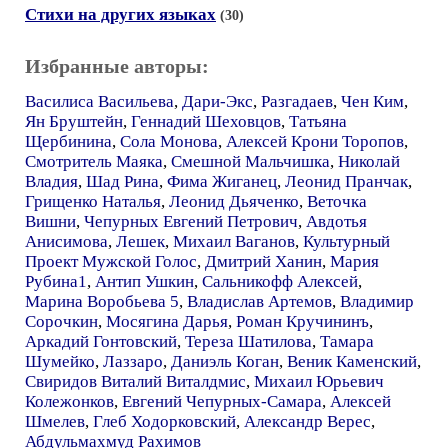
Стихи на других языках
(30)
Избранные авторы:
Василиса Васильева
,
Дари-Экс
,
Разгадаев
,
Чен Ким
,
Ян Бруштейн
,
Геннадий Шеховцов
,
Татьяна
Щербинина
,
Сола Монова
,
Алексей Крони Торопов
,
Смотритель Маяка
,
Смешной Мальчишка
,
Николай
Владия
,
Шад Рина
,
Фима Жиганец
,
Леонид Пранчак
,
Грищенко Наталья
,
Леонид Дьяченко
,
Веточка
Вишни
,
Чепурных Евгений Петрович
,
Авдотья
Анисимова
,
Лешек
,
Михаил Ваганов
,
Культурный
Проект Мужской Голос
,
Дмитрий Ханин
,
Мария
Рубина1
,
Антип Ушкин
,
Сальникофф Алексей
,
Марина Воробьева 5
,
Владислав Артемов
,
Владимир
Сорочкин
,
Мосягина Дарья
,
Роман Кручининъ
,
Аркадий Гонтовский
,
Тереза Шатилова
,
Тамара
Шумейко
,
Лаззаро
,
Даниэль Коган
,
Веник Каменский
,
Свиридов Виталий Виталдмис
,
Михаил Юрьевич
Колежонков
,
Евгений Чепурных-Самара
,
Алексей
Шмелев
,
Глеб Ходорковский
,
Александр Верес
,
Абдульмахмуд Рахимов