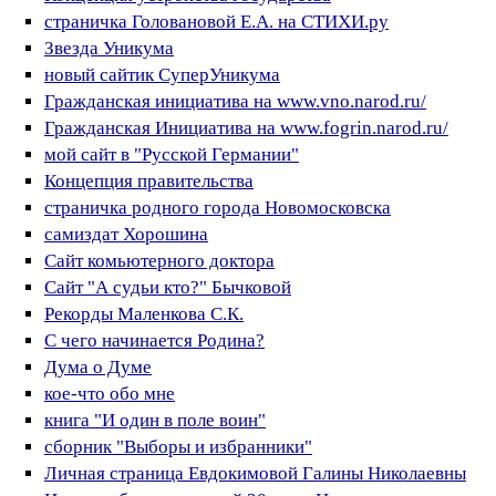
страничка Головановой Е.А. на СТИХИ.ру
Звезда Уникума
новый сайтик СуперУникума
Гражданская инициатива на www.vno.narod.ru/
Гражданская Инициатива на www.fogrin.narod.ru/
мой сайт в "Русской Германии"
Концепция правительства
страничка родного города Новомосковска
самиздат Хорошина
Сайт комьютерного доктора
Сайт "А судьи кто?" Бычковой
Рекорды Маленкова С.К.
С чего начинается Родина?
Дума о Думе
кое-что обо мне
книга "И один в поле воин"
сборник "Выборы и избранники"
Личная страница Евдокимовой Галины Николаевны