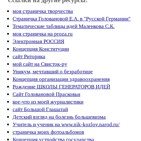
Ссылки на другие ресурсы:
моя страничка творчества
Страничка Головановой Е.А. в "Русской Германии"
Тематические таблицы идей Маленкова С.К.
моя страничка на proza.ru
Электронная РОССИЯ
Концепция Конституции
сайт Риторика
мой сайт на Свисток-ру
Уникум, мечтавший о безработице
Концепция организации здравоохранения
Рождение ШКОЛЫ ГЕНЕРАТОРОВ ИДЕЙ
Сайт Головановой Прасковьи
кое-что из моей журналистики
сайт Большой Глашатай
Детский взгляд на болезнь большевизма
Учитель и ученик на www.nik-kozlov.narod.ru/
страничка моих фотоальбомов
Концепция устройства государства