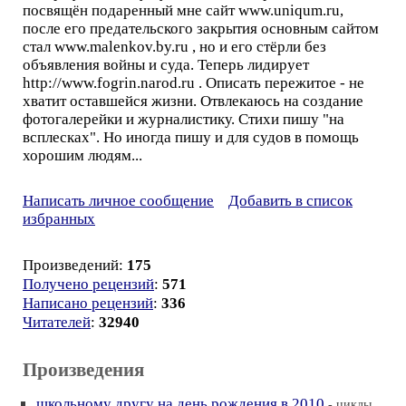
посвящён подаренный мне сайт www.uniqum.ru,
после его предательского закрытия основным сайтом
стал www.malenkov.by.ru , но и его стёрли без
объявления войны и суда. Теперь лидирует
http://www.fogrin.narod.ru . Описать пережитое - не
хватит оставшейся жизни. Отвлекаюсь на создание
фотогалерейки и журналистику. Стихи пишу "на
всплесках". Но иногда пишу и для судов в помощь
хорошим людям...
Написать личное сообщение
Добавить в список
избранных
Произведений:
175
Получено рецензий
:
571
Написано рецензий
:
336
Читателей
:
32940
Произведения
школьному другу на день рождения в 2010
- циклы