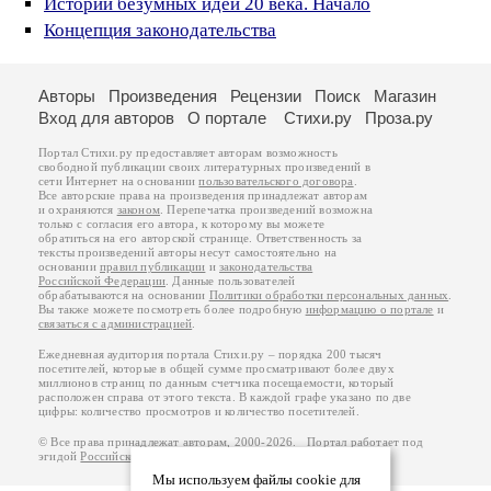
Истории безумных идей 20 века. Начало
Концепция законодательства
Авторы
Произведения
Рецензии
Поиск
Магазин
Вход для авторов
О портале
Стихи.ру
Проза.ру
Портал Стихи.ру предоставляет авторам возможность
свободной публикации своих литературных произведений в
сети Интернет на основании
пользовательского договора
.
Все авторские права на произведения принадлежат авторам
и охраняются
законом
. Перепечатка произведений возможна
только с согласия его автора, к которому вы можете
обратиться на его авторской странице. Ответственность за
тексты произведений авторы несут самостоятельно на
основании
правил публикации
и
законодательства
Российской Федерации
. Данные пользователей
обрабатываются на основании
Политики обработки персональных данных
.
Вы также можете посмотреть более подробную
информацию о портале
и
связаться с администрацией
.
Ежедневная аудитория портала Стихи.ру – порядка 200 тысяч
посетителей, которые в общей сумме просматривают более двух
миллионов страниц по данным счетчика посещаемости, который
расположен справа от этого текста. В каждой графе указано по две
цифры: количество просмотров и количество посетителей.
© Все права принадлежат авторам, 2000-2026. Портал работает под
эгидой
Российского союза писателей
.
18+
Мы используем файлы cookie для