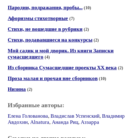
Пародии, подражания, пробы...
(10)
Афоризмы стихотворные
(7)
Стихи, не вошедшие в рубрики
(2)
Стихи, подававшиеся на конкурсы
(2)
Мой садик и мой дворик. Из книги Записки
сумасшедшего
(4)
Из сборника Сумасшедшие проекты ХХ века
(2)
Проза малая и прочая вне сборников
(10)
Низина
(2)
Избранные авторы:
Елена Голованова
,
Владислав Успенский
,
Владимир
Авдохин
,
Alnatura
,
Ананда Риц
,
Аззарра