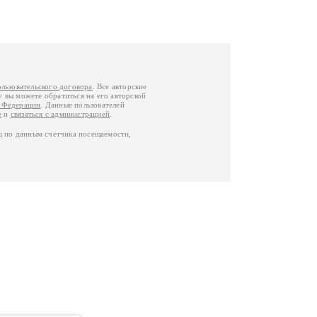
ользовательского договора
. Все авторские
у вы можете обратиться на его авторской
й Федерации
. Данные пользователей
е
и
связаться с администрацией
.
ц по данным счетчика посещаемости,