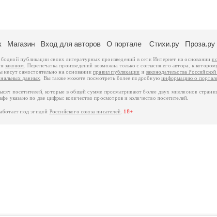
к
Магазин
Вход для авторов
О портале
Стихи.ру
Проза.ру
ободной публикации своих литературных произведений в сети Интернет на основании
п
ся
законом
. Перепечатка произведений возможна только с согласия его автора, к котором
ры несут самостоятельно на основании
правил публикации
и
законодательства Российско
ональных данных
. Вы также можете посмотреть более подробную
информацию о портал
тысяч посетителей, которые в общей сумме просматривают более двух миллионов страни
афе указано по две цифры: количество просмотров и количество посетителей.
работает под эгидой
Российского союза писателей
.
18+