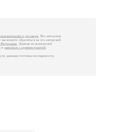
ользовательского договора
. Все авторские
у вы можете обратиться на его авторской
й Федерации
. Данные пользователей
е
и
связаться с администрацией
.
ц по данным счетчика посещаемости,