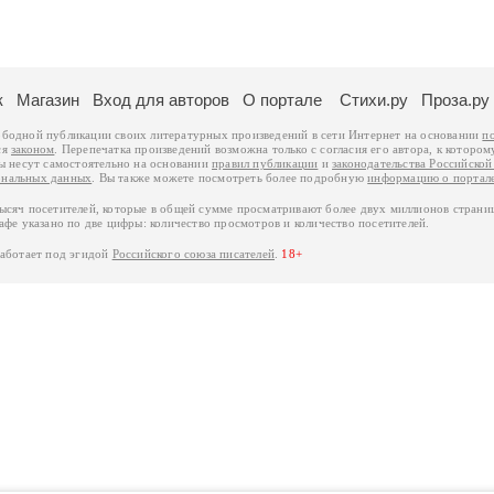
к
Магазин
Вход для авторов
О портале
Стихи.ру
Проза.ру
ободной публикации своих литературных произведений в сети Интернет на основании
п
ся
законом
. Перепечатка произведений возможна только с согласия его автора, к котором
ры несут самостоятельно на основании
правил публикации
и
законодательства Российско
ональных данных
. Вы также можете посмотреть более подробную
информацию о портал
тысяч посетителей, которые в общей сумме просматривают более двух миллионов страни
афе указано по две цифры: количество просмотров и количество посетителей.
работает под эгидой
Российского союза писателей
.
18+