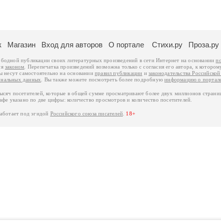
к
Магазин
Вход для авторов
О портале
Стихи.ру
Проза.ру
ободной публикации своих литературных произведений в сети Интернет на основании
п
ся
законом
. Перепечатка произведений возможна только с согласия его автора, к котором
ры несут самостоятельно на основании
правил публикации
и
законодательства Российско
ональных данных
. Вы также можете посмотреть более подробную
информацию о портал
тысяч посетителей, которые в общей сумме просматривают более двух миллионов страни
афе указано по две цифры: количество просмотров и количество посетителей.
работает под эгидой
Российского союза писателей
.
18+