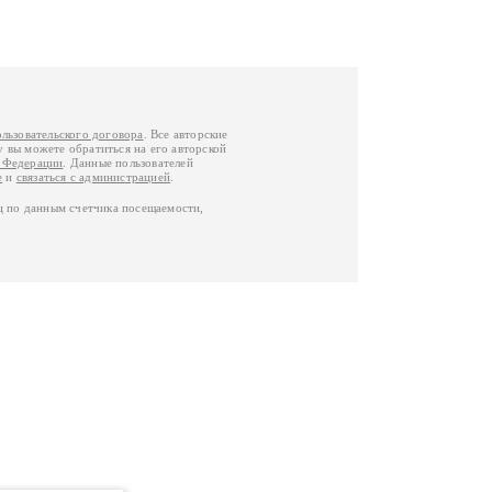
ользовательского договора
. Все авторские
у вы можете обратиться на его авторской
й Федерации
. Данные пользователей
е
и
связаться с администрацией
.
ц по данным счетчика посещаемости,