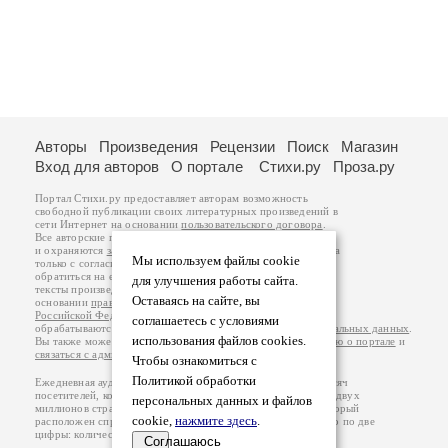
Авторы
Произведения
Рецензии
Поиск
Магазин
Вход для авторов
О портале
Стихи.ру
Проза.ру
Портал Стихи.ру предоставляет авторам возможность
свободной публикации своих литературных произведений в
сети Интернет на основании
пользовательского договора
.
Все авторские права на произведения принадлежат авторам
и охраняются
законом
. Перепечатка произведений возможна
Мы используем файлы cookie
только с согласия его автора, к которому вы можете
обратиться на его авторской странице. Ответственность за
для улучшения работы сайта.
тексты произведений авторы несут самостоятельно на
Оставаясь на сайте, вы
основании
правил публикации
и
законодательства
Российской Федерации
. Данные пользователей
соглашаетесь с условиями
обрабатываются на основании
Политики обработки персональных данных
.
использования файлов cookies.
Вы также можете посмотреть более подробную
информацию о портале
и
связаться с администрацией
.
Чтобы ознакомиться с
Политикой обработки
Ежедневная аудитория портала Стихи.ру – порядка 200 тысяч
посетителей, которые в общей сумме просматривают более двух
персональных данных и файлов
миллионов страниц по данным счетчика посещаемости, который
cookie,
нажмите здесь
.
расположен справа от этого текста. В каждой графе указано по две
цифры: количество просмотров и количество посетителей.
Соглашаюсь