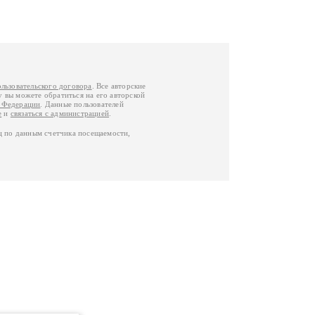
ользовательского договора
. Все авторские
у вы можете обратиться на его авторской
й Федерации
. Данные пользователей
е
и
связаться с администрацией
.
ц по данным счетчика посещаемости,