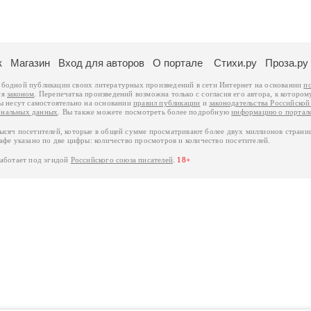
к
Магазин
Вход для авторов
О портале
Стихи.ру
Проза.ру
ободной публикации своих литературных произведений в сети Интернет на основании
п
ся
законом
. Перепечатка произведений возможна только с согласия его автора, к котором
ры несут самостоятельно на основании
правил публикации
и
законодательства Российско
ональных данных
. Вы также можете посмотреть более подробную
информацию о портал
тысяч посетителей, которые в общей сумме просматривают более двух миллионов страни
афе указано по две цифры: количество просмотров и количество посетителей.
работает под эгидой
Российского союза писателей
.
18+