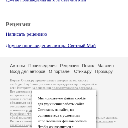
Другие произведения автора Светлый Май
Рецензии
Написать рецензию
Другие произведения автора Светлый Май
Авторы
Произведения
Рецензии
Поиск
Магазин
Вход для авторов
О портале
Стихи.ру
Проза.ру
Портал Стихи.ру предоставляет авторам возможность
свободной публикации своих литературных произведений в
сети Интернет на основании
пользовательского договора
.
Все авторские права на произведения принадлежат авторам
и охраняются
законом
. Перепечатка произведений возможна
Мы используем файлы cookie
только с согласия его автора, к которому вы можете
обратиться на его авторской странице. Ответственность за
для улучшения работы сайта.
тексты произведений авторы несут самостоятельно на
Оставаясь на сайте, вы
основании
правил публикации
и
законодательства
Российской Федерации
. Данные пользователей
соглашаетесь с условиями
обрабатываются на основании
Политики обработки персональных данных
.
использования файлов cookies.
Вы также можете посмотреть более подробную
информацию о портале
и
связаться с администрацией
.
Чтобы ознакомиться с