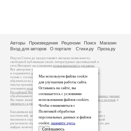
Авторы
Произведения
Рецензии
Поиск
Магазин
Вход для авторов
О портале
Стихи.ру
Проза.ру
Портал Стихи.ру предоставляет авторам возможность
свободной публикации своих литературных произведений в
сети Интернет на основании
пользовательского договора
.
Все авторские права на произведения принадлежат авторам
и охраняются
законом
. Перепечатка произведений возможна
Мы используем файлы cookie
только с согласия его автора, к которому вы можете
обратиться на его авторской странице. Ответственность за
для улучшения работы сайта.
тексты произведений авторы несут самостоятельно на
Оставаясь на сайте, вы
основании
правил публикации
и
законодательства
Российской Федерации
. Данные пользователей
соглашаетесь с условиями
обрабатываются на основании
Политики обработки персональных данных
.
использования файлов cookies.
Вы также можете посмотреть более подробную
информацию о портале
и
связаться с администрацией
.
Чтобы ознакомиться с
Политикой обработки
Ежедневная аудитория портала Стихи.ру – порядка 200 тысяч
посетителей, которые в общей сумме просматривают более двух
персональных данных и файлов
миллионов страниц по данным счетчика посещаемости, который
cookie,
нажмите здесь
.
расположен справа от этого текста. В каждой графе указано по две
цифры: количество просмотров и количество посетителей.
Соглашаюсь