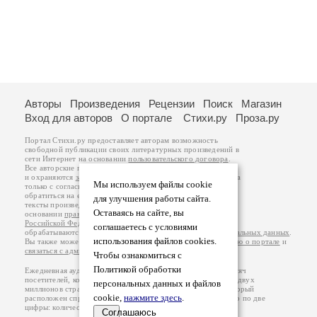
Авторы
Произведения
Рецензии
Поиск
Магазин
Вход для авторов
О портале
Стихи.ру
Проза.ру
Портал Стихи.ру предоставляет авторам возможность
свободной публикации своих литературных произведений в
сети Интернет на основании
пользовательского договора
.
Все авторские права на произведения принадлежат авторам
и охраняются
законом
. Перепечатка произведений возможна
Мы используем файлы cookie
только с согласия его автора, к которому вы можете
обратиться на его авторской странице. Ответственность за
для улучшения работы сайта.
тексты произведений авторы несут самостоятельно на
Оставаясь на сайте, вы
основании
правил публикации
и
законодательства
Российской Федерации
. Данные пользователей
соглашаетесь с условиями
обрабатываются на основании
Политики обработки персональных данных
.
использования файлов cookies.
Вы также можете посмотреть более подробную
информацию о портале
и
связаться с администрацией
.
Чтобы ознакомиться с
Политикой обработки
Ежедневная аудитория портала Стихи.ру – порядка 200 тысяч
посетителей, которые в общей сумме просматривают более двух
персональных данных и файлов
миллионов страниц по данным счетчика посещаемости, который
cookie,
нажмите здесь
.
расположен справа от этого текста. В каждой графе указано по две
цифры: количество просмотров и количество посетителей.
Соглашаюсь