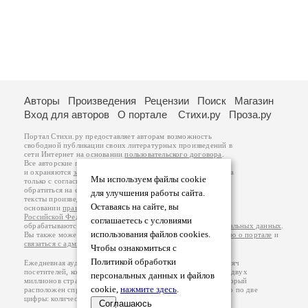
Авторы
Произведения
Рецензии
Поиск
Магазин
Вход для авторов
О портале
Стихи.ру
Проза.ру
Портал Стихи.ру предоставляет авторам возможность
свободной публикации своих литературных произведений в
сети Интернет на основании
пользовательского договора
.
Все авторские права на произведения принадлежат авторам
и охраняются
законом
. Перепечатка произведений возможна
Мы используем файлы cookie
только с согласия его автора, к которому вы можете
обратиться на его авторской странице. Ответственность за
для улучшения работы сайта.
тексты произведений авторы несут самостоятельно на
Оставаясь на сайте, вы
основании
правил публикации
и
законодательства
Российской Федерации
. Данные пользователей
соглашаетесь с условиями
обрабатываются на основании
Политики обработки персональных данных
.
использования файлов cookies.
Вы также можете посмотреть более подробную
информацию о портале
и
связаться с администрацией
.
Чтобы ознакомиться с
Политикой обработки
Ежедневная аудитория портала Стихи.ру – порядка 200 тысяч
посетителей, которые в общей сумме просматривают более двух
персональных данных и файлов
миллионов страниц по данным счетчика посещаемости, который
cookie,
нажмите здесь
.
расположен справа от этого текста. В каждой графе указано по две
цифры: количество просмотров и количество посетителей.
Соглашаюсь