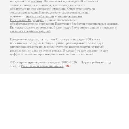
и охраняются
законом
. Перепечатка произведений возможна
только с согласия его автора, к которому вы можете
обратиться на его авторской странице. Ответственность за
тексты произведений авторы несут самостоятельно на
основании
правил публикации
и
законодательства
Российской Федерации
. Данные пользователей
обрабатываются на основании
Политики обработки персональных данных
.
Вы также можете посмотреть более подробную
информацию о портале
и
связаться с администрацией
.
Ежедневная аудитория портала Стихи.ру – порядка 200 тысяч
посетителей, которые в общей сумме просматривают более двух
миллионов страниц по данным счетчика посещаемости, который
расположен справа от этого текста. В каждой графе указано по две
цифры: количество просмотров и количество посетителей.
© Все права принадлежат авторам, 2000-2026. Портал работает под
эгидой
Российского союза писателей
.
18+