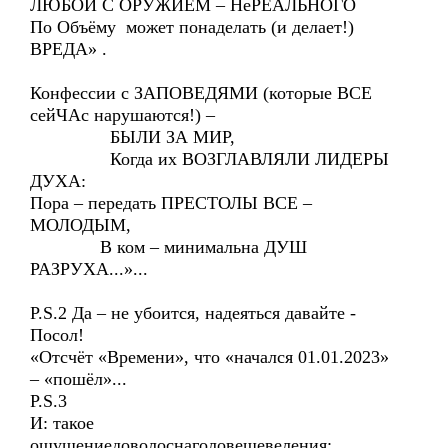
ЛЮБОЙ С ОРУЖИЕМ – НеРЕАЛЬНОГО
По Объёму может понаделать (и делает!)
ВРЕДА» .
Конфессии с ЗАПОВЕДЯМИ (которые ВСЕ
сейЧАс нарушаются!) –
БЫЛИ ЗА МИР,
Когда их ВОЗГЛАВЛЯЛИ ЛИДЕРЫ
ДУХА:
Пора – передать ПРЕСТОЛЫ ВСЕ –
МОЛОДЫМ,
В ком – минимальна ДУШ
РАЗРУХА...»...
P.S.2 Да – не убоится, надеяться давайте -
Посол!
«Отсчёт «Времени», что «начался 01.01.2023»
– «пошёл»...
P.S.3
И: такое
ощущениедоволоснаголовешевеления: