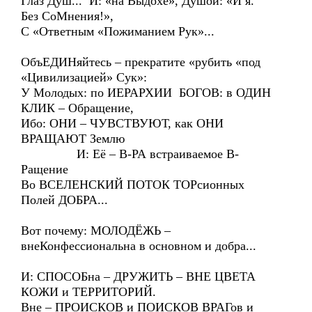
Глаз Душ... И: «на Выдохе», Душой: «И я.
Без СоМнения!»,
С «Ответным «Пожиманием Рук»...
ОбъЕДИНяйтесь – прекратите «рубить «под
«Цивилизацией» Сук»:
У Молодых: по ИЕРАРХИИ БОГОВ: в ОДИН
КЛИК – Обращение,
Ибо: ОНИ – ЧУВСТВУЮТ, как ОНИ
ВРАЩАЮТ Землю
И: Её – В-РА встраиваемое В-
Ращение
Во ВСЕЛЕНСКИЙ ПОТОК ТОРсионных
Полей ДОБРА...
Вот почему: МОЛОДЁЖЬ –
внеКонфессиональна в основном и добра...
И: СПОСОБна – ДРУЖИТЬ – ВНЕ ЦВЕТА
КОЖИ и ТЕРРИТОРИЙ.
Вне – ПРОИСКОВ и ПОИСКОВ ВРАГов и