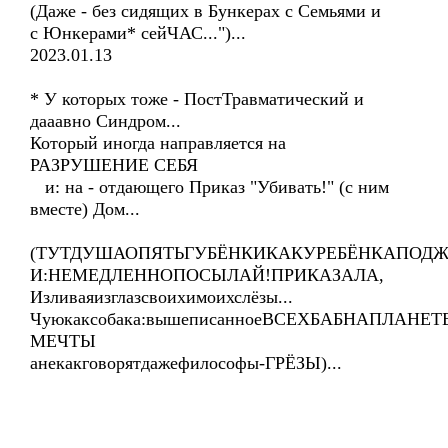
(Даже - без сидящих в Бункерах с Семьями и
с Юнкерами* сейЧАС...")...
2023.01.13
* У которых тоже - ПостТравматический и
дааавно Синдром...
Который иногда направляется на
РАЗРУШЕНИЕ СЕБЯ
и: на - отдающего Приказ "Убивать!" (с ним
вместе) Дом...
(ТУТДУШАОПЯТЬГУБЁНКИКАКУРЕБЁНКАПОДЖ
И:НЕМЕДЛЕННОПОСЫЛАЙ!ПРИКАЗАЛА,
Изливаяизглазсвоихимоихслёзы...
Чуюкаксобака:вышеписанноеВСЕХБАБНАПЛАНЕТ
МЕЧТЫ
анекакговорятдажефилософы-ГРЁЗЫ)...