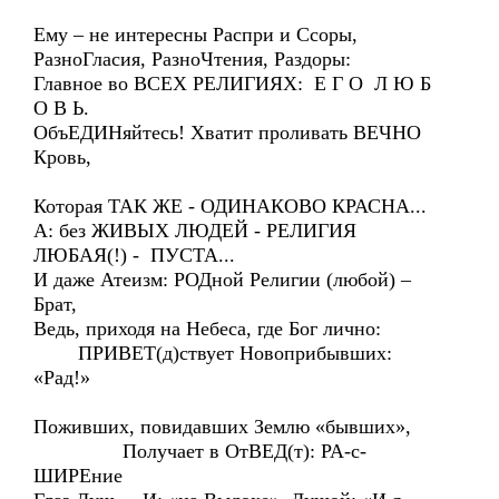
Ему – не интересны Распри и Ссоры,
РазноГласия, РазноЧтения, Раздоры:
Главное во ВСЕХ РЕЛИГИЯХ: Е Г О Л Ю Б
О В Ь.
ОбъЕДИНяйтесь! Хватит проливать ВЕЧНО
Кровь,
Которая ТАК ЖЕ - ОДИНАКОВО КРАСНА...
А: без ЖИВЫХ ЛЮДЕЙ - РЕЛИГИЯ
ЛЮБАЯ(!) - ПУСТА...
И даже Атеизм: РОДной Религии (любой) –
Брат,
Ведь, приходя на Небеса, где Бог лично:
ПРИВЕТ(д)ствует Новоприбывших:
«Рад!»
Поживших, повидавших Землю «бывших»,
Получает в ОтВЕД(т): РА-с-
ШИРЕние