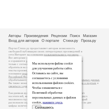
Авторы
Произведения
Рецензии
Поиск
Магазин
Вход для авторов
О портале
Стихи.ру
Проза.ру
Портал Стихи.ру предоставляет авторам возможность
свободной публикации своих литературных произведений в
сети Интернет на основании
пользовательского договора
.
Все авторские права на произведения принадлежат авторам
и охраняются
законом
. Перепечатка произведений возможна
Мы используем файлы cookie
только с согласия его автора, к которому вы можете
обратиться на его авторской странице. Ответственность за
для улучшения работы сайта.
тексты произведений авторы несут самостоятельно на
Оставаясь на сайте, вы
основании
правил публикации
и
законодательства
Российской Федерации
. Данные пользователей
соглашаетесь с условиями
обрабатываются на основании
Политики обработки персональных данных
.
использования файлов cookies.
Вы также можете посмотреть более подробную
информацию о портале
и
связаться с администрацией
.
Чтобы ознакомиться с
Политикой обработки
Ежедневная аудитория портала Стихи.ру – порядка 200 тысяч
посетителей, которые в общей сумме просматривают более двух
персональных данных и файлов
миллионов страниц по данным счетчика посещаемости, который
cookie,
нажмите здесь
.
расположен справа от этого текста. В каждой графе указано по две
цифры: количество просмотров и количество посетителей.
Соглашаюсь