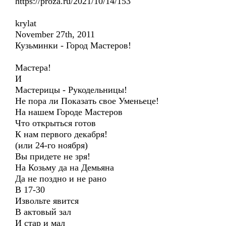
https://proza.ru/2021/10/14/153
krylat
November 27th, 2011
Кузьминки - Город Мастеров!
Мастера!
И
Мастерицы - Рукодельницы!
Не пора ли Показать свое Уменьеце!
На нашем Городе Мастеров
Что открыться готов
К нам первого декабря!
(или 24-го ноября)
Вы придете не зря!
На Козьму да на Демьяна
Да не поздно и не рано
В 17-30
Извольте явится
В актовый зал
И стар и мал