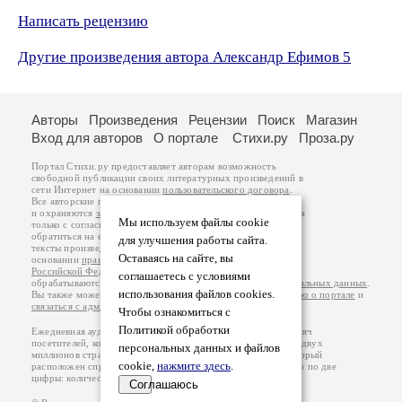
Написать рецензию
Другие произведения автора Александр Ефимов 5
Авторы
Произведения
Рецензии
Поиск
Магазин
Вход для авторов
О портале
Стихи.ру
Проза.ру
Портал Стихи.ру предоставляет авторам возможность
свободной публикации своих литературных произведений в
сети Интернет на основании
пользовательского договора
.
Все авторские права на произведения принадлежат авторам
и охраняются
законом
. Перепечатка произведений возможна
Мы используем файлы cookie
только с согласия его автора, к которому вы можете
обратиться на его авторской странице. Ответственность за
для улучшения работы сайта.
тексты произведений авторы несут самостоятельно на
Оставаясь на сайте, вы
основании
правил публикации
и
законодательства
Российской Федерации
. Данные пользователей
соглашаетесь с условиями
обрабатываются на основании
Политики обработки персональных данных
.
использования файлов cookies.
Вы также можете посмотреть более подробную
информацию о портале
и
связаться с администрацией
.
Чтобы ознакомиться с
Политикой обработки
Ежедневная аудитория портала Стихи.ру – порядка 200 тысяч
посетителей, которые в общей сумме просматривают более двух
персональных данных и файлов
миллионов страниц по данным счетчика посещаемости, который
cookie,
нажмите здесь
.
расположен справа от этого текста. В каждой графе указано по две
цифры: количество просмотров и количество посетителей.
Соглашаюсь