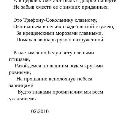
А в церквях сметают пыль с доброй паперти
Не забыв смести ее с зимних приданных.
Это Трифону-Сокольнику славному,
Окончаньем волчьих свадеб лютой стужею,
За крещенскими морозами главными,
Помахал звонарь рукою натруженной.
Разлетимся по белу-свету слепыми
птицами,
Разойдемся по вешним водам кругами
ровными,
На прощание всполохнув небеса
зарницами
Будто знаками просигналим мы всем
условными.
02\2010