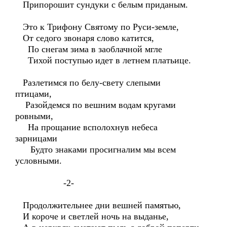
Припорошит сундуки с белым приданым.
Это к Трифону Святому по Руси-земле,
От седого звонаря слово катится,
По снегам зима в заоблачной мгле
Тихой поступью идет в летнем платьице.
Разлетимся по белу-свету слепыми
птицами,
Разойдемся по вешним водам кругами
ровными,
На прощание всполохнув небеса
зарницами
Будто знаками просигналим мы всем
условными.
-2-
Продолжительнее дни вешней памятью,
И короче и светлей ночь на выданье,