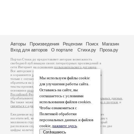
Авторы
Произведения
Рецензии
Поиск
Магазин
Вход для авторов
О портале
Стихи.ру
Проза.ру
Портал Стихи.ру предоставляет авторам возможность
свободной публикации своих литературных произведений в
сети Интернет на основании
пользовательского договора
.
Все авторские права на произведения принадлежат авторам
и охраняются
законом
. Перепечатка произведений возможна
Мы используем файлы cookie
только с согласия его автора, к которому вы можете
обратиться на его авторской странице. Ответственность за
для улучшения работы сайта.
тексты произведений авторы несут самостоятельно на
Оставаясь на сайте, вы
основании
правил публикации
и
законодательства
Российской Федерации
. Данные пользователей
соглашаетесь с условиями
обрабатываются на основании
Политики обработки персональных данных
.
использования файлов cookies.
Вы также можете посмотреть более подробную
информацию о портале
и
связаться с администрацией
.
Чтобы ознакомиться с
Политикой обработки
Ежедневная аудитория портала Стихи.ру – порядка 200 тысяч
посетителей, которые в общей сумме просматривают более двух
персональных данных и файлов
миллионов страниц по данным счетчика посещаемости, который
cookie,
нажмите здесь
.
расположен справа от этого текста. В каждой графе указано по две
цифры: количество просмотров и количество посетителей.
Соглашаюсь