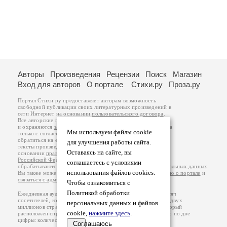
Авторы
Произведения
Рецензии
Поиск
Магазин
Вход для авторов
О портале
Стихи.ру
Проза.ру
Портал Стихи.ру предоставляет авторам возможность
свободной публикации своих литературных произведений в
сети Интернет на основании
пользовательского договора
.
Все авторские права на произведения принадлежат авторам
и охраняются
законом
. Перепечатка произведений возможна
Мы используем файлы cookie
только с согласия его автора, к которому вы можете
обратиться на его авторской странице. Ответственность за
для улучшения работы сайта.
тексты произведений авторы несут самостоятельно на
Оставаясь на сайте, вы
основании
правил публикации
и
законодательства
Российской Федерации
. Данные пользователей
соглашаетесь с условиями
обрабатываются на основании
Политики обработки персональных данных
.
использования файлов cookies.
Вы также можете посмотреть более подробную
информацию о портале
и
связаться с администрацией
.
Чтобы ознакомиться с
Политикой обработки
Ежедневная аудитория портала Стихи.ру – порядка 200 тысяч
посетителей, которые в общей сумме просматривают более двух
персональных данных и файлов
миллионов страниц по данным счетчика посещаемости, который
cookie,
нажмите здесь
.
расположен справа от этого текста. В каждой графе указано по две
цифры: количество просмотров и количество посетителей.
Соглашаюсь