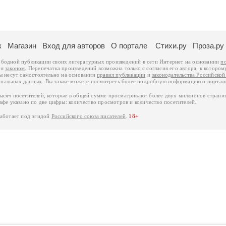
к
Магазин
Вход для авторов
О портале
Стихи.ру
Проза.ру
ободной публикации своих литературных произведений в сети Интернет на основании
п
ся
законом
. Перепечатка произведений возможна только с согласия его автора, к котором
ры несут самостоятельно на основании
правил публикации
и
законодательства Российско
ональных данных
. Вы также можете посмотреть более подробную
информацию о портал
тысяч посетителей, которые в общей сумме просматривают более двух миллионов страни
афе указано по две цифры: количество просмотров и количество посетителей.
работает под эгидой
Российского союза писателей
.
18+