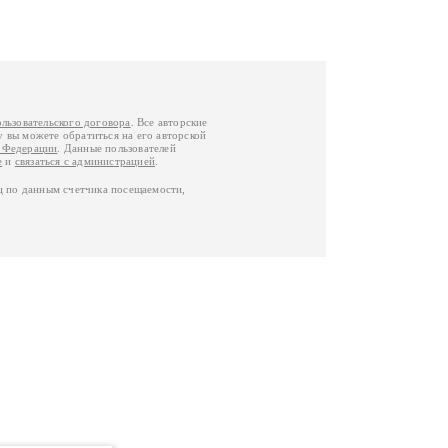
ользовательского договора
. Все авторские
у вы можете обратиться на его авторской
й Федерации
. Данные пользователей
е
и
связаться с администрацией
.
ц по данным счетчика посещаемости,