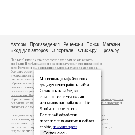
Авторы
Произведения
Рецензии
Поиск
Магазин
Вход для авторов
О портале
Стихи.ру
Проза.ру
Портал Стихи.ру предоставляет авторам возможность
свободной публикации своих литературных произведений в
сети Интернет на основании
пользовательского договора
.
Все авторские права на произведения принадлежат авторам
и охраняются
законом
. Перепечатка произведений возможна
Мы используем файлы cookie
только с согласия его автора, к которому вы можете
обратиться на его авторской странице. Ответственность за
для улучшения работы сайта.
тексты произведений авторы несут самостоятельно на
Оставаясь на сайте, вы
основании
правил публикации
и
законодательства
Российской Федерации
. Данные пользователей
соглашаетесь с условиями
обрабатываются на основании
Политики обработки персональных данных
.
использования файлов cookies.
Вы также можете посмотреть более подробную
информацию о портале
и
связаться с администрацией
.
Чтобы ознакомиться с
Политикой обработки
Ежедневная аудитория портала Стихи.ру – порядка 200 тысяч
посетителей, которые в общей сумме просматривают более двух
персональных данных и файлов
миллионов страниц по данным счетчика посещаемости, который
cookie,
нажмите здесь
.
расположен справа от этого текста. В каждой графе указано по две
цифры: количество просмотров и количество посетителей.
Соглашаюсь