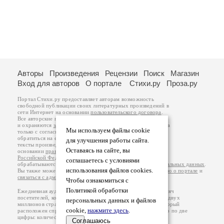
Авторы
Произведения
Рецензии
Поиск
Магазин
Вход для авторов
О портале
Стихи.ру
Проза.ру
Портал Стихи.ру предоставляет авторам возможность
свободной публикации своих литературных произведений в
сети Интернет на основании
пользовательского договора
.
Все авторские права на произведения принадлежат авторам
и охраняются
законом
. Перепечатка произведений возможна
Мы используем файлы cookie
только с согласия его автора, к которому вы можете
обратиться на его авторской странице. Ответственность за
для улучшения работы сайта.
тексты произведений авторы несут самостоятельно на
Оставаясь на сайте, вы
основании
правил публикации
и
законодательства
Российской Федерации
. Данные пользователей
соглашаетесь с условиями
обрабатываются на основании
Политики обработки персональных данных
.
использования файлов cookies.
Вы также можете посмотреть более подробную
информацию о портале
и
связаться с администрацией
.
Чтобы ознакомиться с
Политикой обработки
Ежедневная аудитория портала Стихи.ру – порядка 200 тысяч
посетителей, которые в общей сумме просматривают более двух
персональных данных и файлов
миллионов страниц по данным счетчика посещаемости, который
cookie,
нажмите здесь
.
расположен справа от этого текста. В каждой графе указано по две
цифры: количество просмотров и количество посетителей.
Соглашаюсь