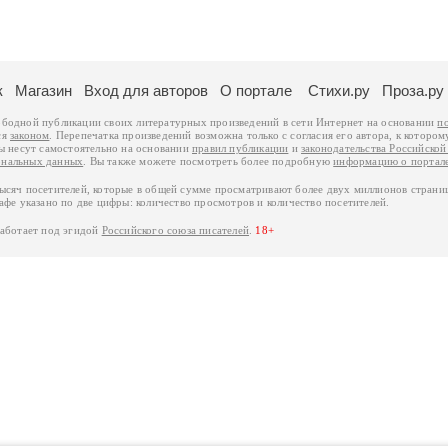
к
Магазин
Вход для авторов
О портале
Стихи.ру
Проза.ру
ободной публикации своих литературных произведений в сети Интернет на основании
п
ся
законом
. Перепечатка произведений возможна только с согласия его автора, к котором
ры несут самостоятельно на основании
правил публикации
и
законодательства Российско
ональных данных
. Вы также можете посмотреть более подробную
информацию о портал
тысяч посетителей, которые в общей сумме просматривают более двух миллионов страни
афе указано по две цифры: количество просмотров и количество посетителей.
работает под эгидой
Российского союза писателей
.
18+