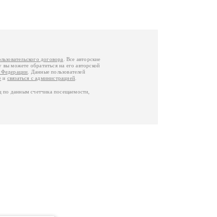
ользовательского договора
. Все авторские
у вы можете обратиться на его авторской
й Федерации
. Данные пользователей
е
и
связаться с администрацией
.
ц по данным счетчика посещаемости,