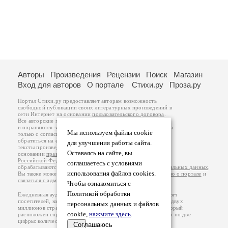
Авторы
Произведения
Рецензии
Поиск
Магазин
Вход для авторов
О портале
Стихи.ру
Проза.ру
Портал Стихи.ру предоставляет авторам возможность
свободной публикации своих литературных произведений в
сети Интернет на основании
пользовательского договора
.
Все авторские права на произведения принадлежат авторам
и охраняются
законом
. Перепечатка произведений возможна
Мы используем файлы cookie
только с согласия его автора, к которому вы можете
обратиться на его авторской странице. Ответственность за
для улучшения работы сайта.
тексты произведений авторы несут самостоятельно на
Оставаясь на сайте, вы
основании
правил публикации
и
законодательства
Российской Федерации
. Данные пользователей
соглашаетесь с условиями
обрабатываются на основании
Политики обработки персональных данных
.
использования файлов cookies.
Вы также можете посмотреть более подробную
информацию о портале
и
связаться с администрацией
.
Чтобы ознакомиться с
Политикой обработки
Ежедневная аудитория портала Стихи.ру – порядка 200 тысяч
посетителей, которые в общей сумме просматривают более двух
персональных данных и файлов
миллионов страниц по данным счетчика посещаемости, который
cookie,
нажмите здесь
.
расположен справа от этого текста. В каждой графе указано по две
цифры: количество просмотров и количество посетителей.
Соглашаюсь