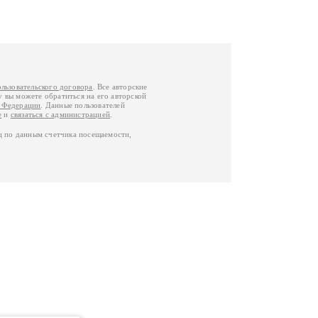
ользовательского договора
. Все авторские
у вы можете обратиться на его авторской
й Федерации
. Данные пользователей
е
и
связаться с администрацией
.
ц по данным счетчика посещаемости,