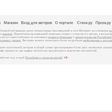
к
Магазин
Вход для авторов
О портале
Стихи.ру
Проза.ру
ободной публикации своих литературных произведений в сети Интернет на основании
п
ся
законом
. Перепечатка произведений возможна только с согласия его автора, к котором
ры несут самостоятельно на основании
правил публикации
и
законодательства Российско
ональных данных
. Вы также можете посмотреть более подробную
информацию о портал
тысяч посетителей, которые в общей сумме просматривают более двух миллионов страни
афе указано по две цифры: количество просмотров и количество посетителей.
работает под эгидой
Российского союза писателей
.
18+