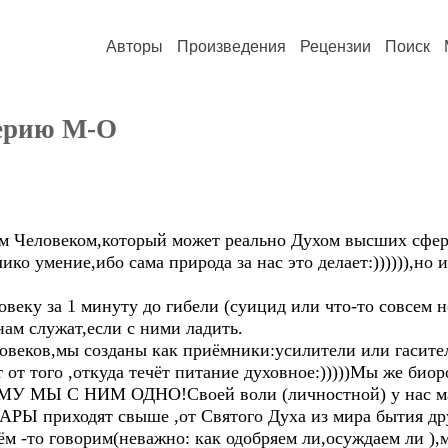
Авторы
Произведения
Рецензии
Поиск
лерию М-О
им Человеком,который может реально Духом высших сфер 
ико умение,ибо сама природа за нас это делает:)))))),но 
овеку за 1 минуту до гибели (суицид или что-то совсем
ам служат,если с ними ладить.
ков,мы созданы как приёмники:усилители или гасите
от того ,откуда течёт питание духовное:)))))Мы же биор
МУ МЫ С НИМ ОДНО!Своей воли (личностной) у нас мал
 приходят свыше ,от Святого Духа из мира бытия др
ём -то говорим(неважно: как одобряем ли,осуждаем ли ),