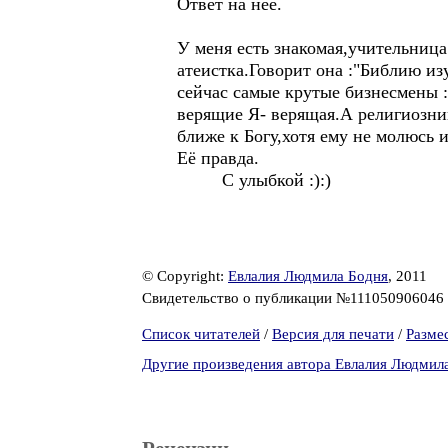
Ответ на неё.
У меня есть знакомая,учительница
атеистка.Говорит она :"Библию из
сейчас самые крутые бизнесмены :
верящие Я- верящая.А религиозни
ближе к Богу,хотя ему не молюсь и
Её правда.
С улыбкой :):)
© Copyright:
Евлалия Людмила Бодня
, 2011
Свидетельство о публикации №111050906046
Список читателей
/
Версия для печати
/
Разме
Другие произведения автора Евлалия Людмил