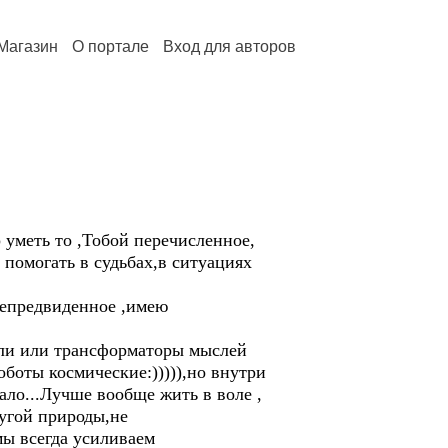
Магазин
О портале
Вход для авторов
уметь то ,Тобой перечисленное,
и помогать в судьбах,в ситуациях
 непредвиденное ,имею
ли или трансформаторы мыслей
оботы космические:))))),но внутри
о...Лучше вообще жить в воле ,
угой природы,не
мы всегда усиливаем