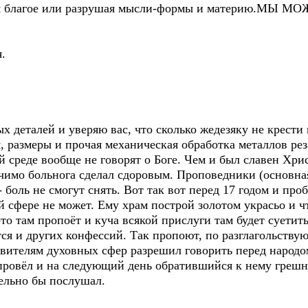
воря благое или разрушая мысли-формы и материю.М
.
 деталей и уверяю вас, что сколько жедезяку не крести и
, размеры и прочая механическая обработка металлов реза
 среде вообще не говорят о Боге. Чем и был славен Хрис
ечимо больнога сделал сдоровым. Проповедники (основн
- боль не смогут снять. Вот так вот перед 17 годом и про
й сфере не может. Ему храм построй золотом украсьо и ч
то там пропоёт и куча всякой прислуги там будет суетит
тся и других конфессий. Так пропоют, по разглагольствую
авителям духовных сфер разрешил говорить перед народом,
провёл и на следующий день обратившийся к нему грешни
тельно бы послушал.