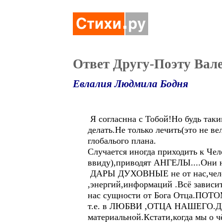
Ответ Другу-Поэту Ва
Евлалия Людмила Бодня
Я согласнна с Тобой!Но будь так
делать.Не только лечить(это не вел
глобалього плана.
Случается иногда приходить к Чел
ввиду),приводят АНГЕЛЫ....Они н
ДАРЫ ДУХОВНЫЕ не от нас,челове
,энергий,информаций .Всё зависит 
нас сущности от Бога Отца.ПОТО
т.е. в ЛЮБВИ ,ОТЦА НАШЕГО.ДАРЫ
материальной.Кстати,когда мы о ч