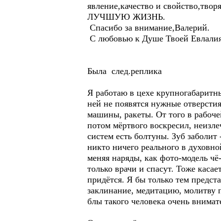
явление,качество и свойство,т
ЛУЧШУЮ ЖИЗНЬ.
Спасибо за внимание,Валерий.
С любовью к Душе Твоей Евлалия
Была след.реплика
Я работаю в цехе крупногабаритных
ней не появятся нужные отверстия
машины, ракеты. От того в рабочей
потом мёртвого воскресил, неизл
систем есть болтуны. Зуб заболит 
никто ничего реального в духовно
меняя наряды, как фото-модель чё-
только врачи и спасут. Тоже касае
придётся. Я бы только тем предст
заклинание, медитацию, молитву 
блы такого человека очень внима