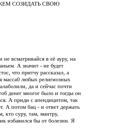
Ы МОЖЕМ СОЗИДАТЬ СВОЮ
 не всматривайся в её ауру, на
ньем. А значит - не будет
тос, что притчу рассказал, а
ая масса0 любых религиозных
балаболили, да и сейчас почти
тоб денег многог было и тогды он
ься. А приди с апендицитом, так
т. А потом бац - и ответ держать
 кто суру, там, мантру,
к избавился бы от болезни. Я