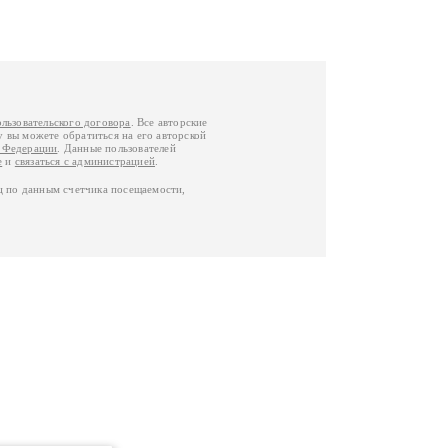
ользовательского договора
. Все авторские
у вы можете обратиться на его авторской
й Федерации
. Данные пользователей
е
и
связаться с администрацией
.
ц по данным счетчика посещаемости,