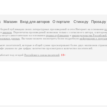
к
Магазин
Вход для авторов
О портале
Стихи.ру
Проза.ру
ободной публикации своих литературных произведений в сети Интернет на основании
п
ся
законом
. Перепечатка произведений возможна только с согласия его автора, к котором
ры несут самостоятельно на основании
правил публикации
и
законодательства Российско
ональных данных
. Вы также можете посмотреть более подробную
информацию о портал
тысяч посетителей, которые в общей сумме просматривают более двух миллионов страни
афе указано по две цифры: количество просмотров и количество посетителей.
работает под эгидой
Российского союза писателей
.
18+