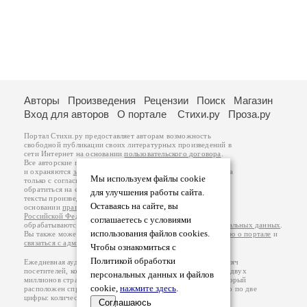
Авторы
Произведения
Рецензии
Поиск
Магазин
Вход для авторов
О портале
Стихи.ру
Проза.ру
Портал Стихи.ру предоставляет авторам возможность
свободной публикации своих литературных произведений в
сети Интернет на основании
пользовательского договора
.
Все авторские права на произведения принадлежат авторам
и охраняются
законом
. Перепечатка произведений возможна
Мы используем файлы cookie
только с согласия его автора, к которому вы можете
обратиться на его авторской странице. Ответственность за
для улучшения работы сайта.
тексты произведений авторы несут самостоятельно на
Оставаясь на сайте, вы
основании
правил публикации
и
законодательства
Российской Федерации
. Данные пользователей
соглашаетесь с условиями
обрабатываются на основании
Политики обработки персональных данных
.
использования файлов cookies.
Вы также можете посмотреть более подробную
информацию о портале
и
связаться с администрацией
.
Чтобы ознакомиться с
Политикой обработки
Ежедневная аудитория портала Стихи.ру – порядка 200 тысяч
посетителей, которые в общей сумме просматривают более двух
персональных данных и файлов
миллионов страниц по данным счетчика посещаемости, который
cookie,
нажмите здесь
.
расположен справа от этого текста. В каждой графе указано по две
цифры: количество просмотров и количество посетителей.
Соглашаюсь