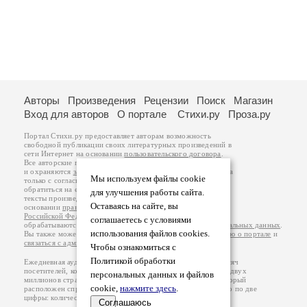
Авторы
Произведения
Рецензии
Поиск
Магазин
Вход для авторов
О портале
Стихи.ру
Проза.ру
Портал Стихи.ру предоставляет авторам возможность
свободной публикации своих литературных произведений в
сети Интернет на основании
пользовательского договора
.
Все авторские права на произведения принадлежат авторам
и охраняются
законом
. Перепечатка произведений возможна
Мы используем файлы cookie
только с согласия его автора, к которому вы можете
обратиться на его авторской странице. Ответственность за
для улучшения работы сайта.
тексты произведений авторы несут самостоятельно на
Оставаясь на сайте, вы
основании
правил публикации
и
законодательства
Российской Федерации
. Данные пользователей
соглашаетесь с условиями
обрабатываются на основании
Политики обработки персональных данных
.
использования файлов cookies.
Вы также можете посмотреть более подробную
информацию о портале
и
связаться с администрацией
.
Чтобы ознакомиться с
Политикой обработки
Ежедневная аудитория портала Стихи.ру – порядка 200 тысяч
посетителей, которые в общей сумме просматривают более двух
персональных данных и файлов
миллионов страниц по данным счетчика посещаемости, который
cookie,
нажмите здесь
.
расположен справа от этого текста. В каждой графе указано по две
цифры: количество просмотров и количество посетителей.
Соглашаюсь