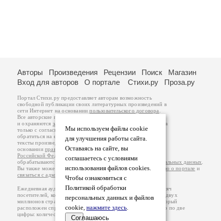
Авторы
Произведения
Рецензии
Поиск
Магазин
Вход для авторов
О портале
Стихи.ру
Проза.ру
Портал Стихи.ру предоставляет авторам возможность
свободной публикации своих литературных произведений в
сети Интернет на основании
пользовательского договора
.
Все авторские права на произведения принадлежат авторам
и охраняются
законом
. Перепечатка произведений возможна
Мы используем файлы cookie
только с согласия его автора, к которому вы можете
обратиться на его авторской странице. Ответственность за
для улучшения работы сайта.
тексты произведений авторы несут самостоятельно на
Оставаясь на сайте, вы
основании
правил публикации
и
законодательства
Российской Федерации
. Данные пользователей
соглашаетесь с условиями
обрабатываются на основании
Политики обработки персональных данных
.
использования файлов cookies.
Вы также можете посмотреть более подробную
информацию о портале
и
связаться с администрацией
.
Чтобы ознакомиться с
Политикой обработки
Ежедневная аудитория портала Стихи.ру – порядка 200 тысяч
посетителей, которые в общей сумме просматривают более двух
персональных данных и файлов
миллионов страниц по данным счетчика посещаемости, который
cookie,
нажмите здесь
.
расположен справа от этого текста. В каждой графе указано по две
цифры: количество просмотров и количество посетителей.
Соглашаюсь