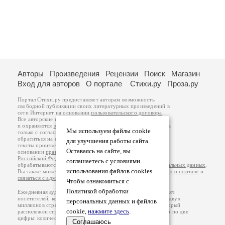
Авторы
Произведения
Рецензии
Поиск
Магазин
Вход для авторов
О портале
Стихи.ру
Проза.ру
Портал Стихи.ру предоставляет авторам возможность
свободной публикации своих литературных произведений в
сети Интернет на основании
пользовательского договора
.
Все авторские права на произведения принадлежат авторам
и охраняются
законом
. Перепечатка произведений возможна
Мы используем файлы cookie
только с согласия его автора, к которому вы можете
обратиться на его авторской странице. Ответственность за
для улучшения работы сайта.
тексты произведений авторы несут самостоятельно на
Оставаясь на сайте, вы
основании
правил публикации
и
законодательства
Российской Федерации
. Данные пользователей
соглашаетесь с условиями
обрабатываются на основании
Политики обработки персональных данных
.
использования файлов cookies.
Вы также можете посмотреть более подробную
информацию о портале
и
связаться с администрацией
.
Чтобы ознакомиться с
Политикой обработки
Ежедневная аудитория портала Стихи.ру – порядка 200 тысяч
посетителей, которые в общей сумме просматривают более двух
персональных данных и файлов
миллионов страниц по данным счетчика посещаемости, который
cookie,
нажмите здесь
.
расположен справа от этого текста. В каждой графе указано по две
цифры: количество просмотров и количество посетителей.
Соглашаюсь